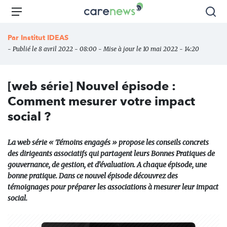
Aller
Carenews,
Menu
Rec
au
Le
contenu
média
Par
Institut IDEAS
principal
des
- Publié le 8 avril 2022 - 08:00 - Mise à jour le 10 mai 2022 - 14:20
acteurs
de
l'engagement
[web série] Nouvel épisode :
Comment mesurer votre impact
social ?
La web série « Témoins engagés » propose les conseils concrets
des dirigeants associatifs qui partagent leurs Bonnes Pratiques de
gouvernance, de gestion, et d’évaluation. A chaque épisode, une
bonne pratique. Dans ce nouvel épisode découvrez des
témoignages pour préparer les associations à mesurer leur impact
social.