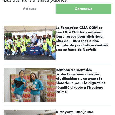
Acteurs
Carenews
La Fondation CMA CGM et
Feed the Children unissent
leurs forces pour distribuer
plus de 1 400 sacs à dos
remplis de produits essentiels
aux enfants de Norfolk
Remboursement des
protections menstruelles
réutilisables : une avancée
historique pour la dignité et
l’égalité d’accès à l’hygiène
intime
À Mayotte, une jeune