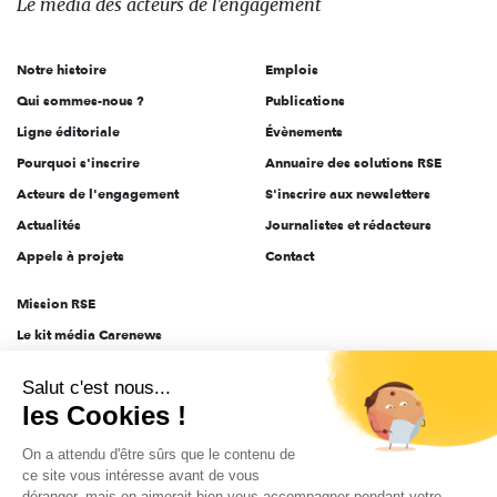
Le média
des acteurs
de l'engagement
acteurs
de
Notre histoire
Emplois
l'engagement
Qui sommes-nous ?
Publications
Ligne éditoriale
Évènements
Pourquoi s'inscrire
Annuaire des solutions RSE
Acteurs de l'engagement
S'inscrire aux newsletters
Actualités
Journalistes et rédacteurs
Appels à projets
Contact
Mission RSE
Le kit média Carenews
Groupe AEF
Salut c'est nous...
AEF info
les Cookies !
Novethic
On a attendu d'être sûrs que le contenu de
PRODURABLE
ce site vous intéresse avant de vous
Inclusiv Day
déranger, mais on aimerait bien vous accompagner pendant votre