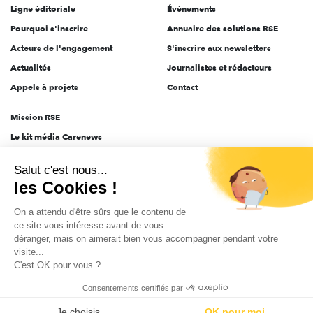
Ligne éditoriale
Évènements
Pourquoi s'inscrire
Annuaire des solutions RSE
Acteurs de l'engagement
S'inscrire aux newsletters
Actualités
Journalistes et rédacteurs
Appels à projets
Contact
Mission RSE
Le kit média Carenews
Groupe AEF
Salut c'est nous...
AEF info
les Cookies !
Novethic
On a attendu d'être sûrs que le contenu de
PRODURABLE
ce site vous intéresse avant de vous
Inclusiv Day
déranger, mais on aimerait bien vous accompagner pendant votre
visite...
C'est OK pour vous ?
CGV
Données personnelles
Mentions légales
2025-2026 Tout droits réservés
Consentements certifiés par
Je choisis
OK pour moi