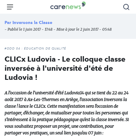
Aller
Carenews,
Menu
Rec
au
Le
contenu
média
Par
Inversons la Classe
principal
des
- Publié le 1 juin 2017 - 17:48 - Mise à jour le 2 juin 2017 - 05:48
acteurs
de
l'engagement
#ODD 04 : ÉDUCATION DE QUALITÉ
CLICx Ludovia - Le colloque classe
inversée à l'université d'été de
Ludovia !
A l’occasion de l’université d’été Ludovia14 qui se tient du 22 au 24
août 2017 à Ax-Les-Thermes en Ariège, l’association Inversons la
classe ! lance le CLICx. Cette manifestation sera l'occasion de
partager, d'échanger, de mutualiser pour toutes les personnes qui
s'intéressent à la pratique pédagogique qu'est la classe inversée. Si
vous souhaitez proposer un projet, une contribution, pour
partager vos pratiques, un seul lien jusqu'au 07 juin :