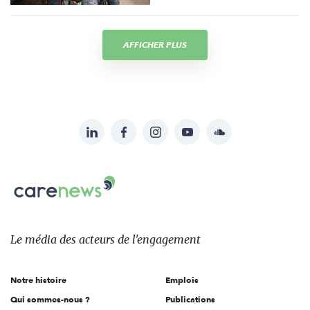
AFFICHER PLUS
LinkedIn
Facebook
Instagram
YouTube
Soundcloud
Suivez-
nous
Carenews,
sur:
Le
média
des
Le média
des acteurs
de l'engagement
acteurs
de
Notre histoire
Emplois
l'engagement
Qui sommes-nous ?
Publications