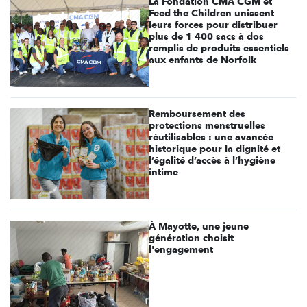
La Fondation CMA CGM et
Feed the Children unissent
leurs forces pour distribuer
plus de 1 400 sacs à dos
remplis de produits essentiels
aux enfants de Norfolk
Remboursement des
protections menstruelles
réutilisables : une avancée
historique pour la dignité et
l’égalité d’accès à l’hygiène
intime
À Mayotte, une jeune
génération choisit
l'engagement