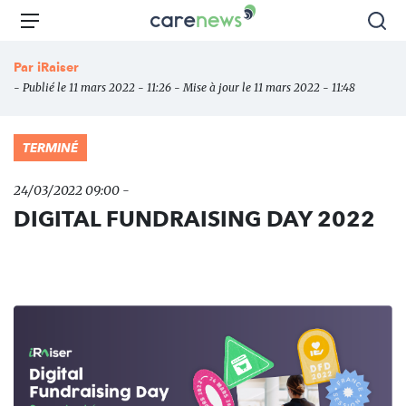
Aller
Carenews,
Menu
Rec
au
Le
contenu
média
Par
iRaiser
principal
des
- Publié le 11 mars 2022 - 11:26 - Mise à jour le 11 mars 2022 - 11:48
acteurs
de
l'engagement
TERMINÉ
24/03/2022 09:00 -
DIGITAL FUNDRAISING DAY 2022