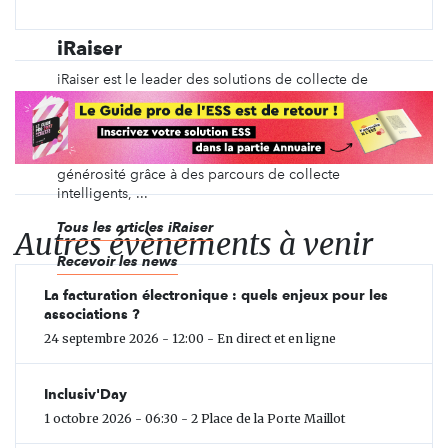
iRaiser
iRaiser est le leader des solutions de collecte de
fonds pour les organisations à but non lucratif en
Europe, se concentrant sur la création de processus
de collecte adaptés aux parcours des
donateurs·rices. iRaiser s’engage à libérer la
générosité grâce à des parcours de collecte
intelligents, ...
Tous les articles iRaiser
Autres évènements à venir
Recevoir les news
La facturation électronique : quels enjeux pour les
associations ?
24 septembre 2026 - 12:00 - En direct et en ligne
Inclusiv'Day
1 octobre 2026 - 06:30 - 2 Place de la Porte Maillot