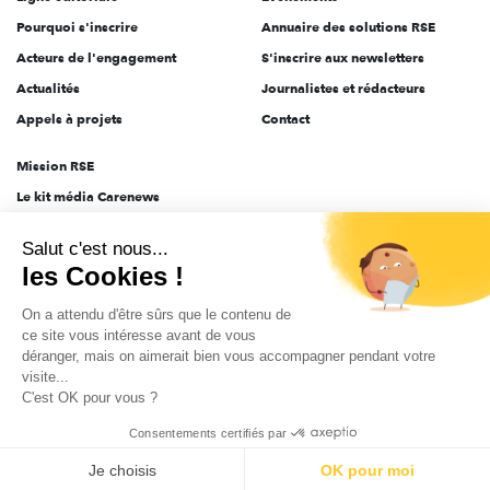
Pourquoi s'inscrire
Annuaire des solutions RSE
Acteurs de l'engagement
S'inscrire aux newsletters
Actualités
Journalistes et rédacteurs
Appels à projets
Contact
Mission RSE
Le kit média Carenews
Groupe AEF
Salut c'est nous...
AEF info
les Cookies !
Novethic
On a attendu d'être sûrs que le contenu de
PRODURABLE
ce site vous intéresse avant de vous
Inclusiv Day
déranger, mais on aimerait bien vous accompagner pendant votre
visite...
C'est OK pour vous ?
CGV
Données personnelles
Mentions légales
2025-2026 Tout droits réservés
Consentements certifiés par
Je choisis
OK pour moi