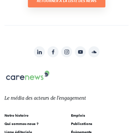
RETOURNER À LA LISTE DES NEWS
LinkedIn
Facebook
Instagram
YouTube
Soundcloud
Suivez-
nous
Carenews,
sur:
Le
média
des
Le média
des acteurs
de l'engagement
acteurs
de
Notre histoire
Emplois
l'engagement
Qui sommes-nous ?
Publications
Ligne éditoriale
Évènements