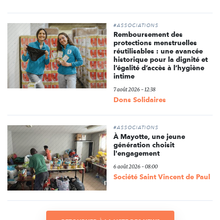
#ASSOCIATIONS
Remboursement des
protections menstruelles
réutilisables : une avancée
historique pour la dignité et
l’égalité d’accès à l’hygiène
intime
7 août 2026 - 12:38
Dons Solidaires
#ASSOCIATIONS
À Mayotte, une jeune
génération choisit
l'engagement
6 août 2026 - 08:00
Société Saint Vincent de Paul