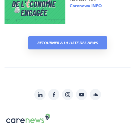
Carenews INFO
RETOURNER À LA LISTE DES NEWS
LinkedIn
Facebook
Instagram
YouTube
Soundcloud
Suivez-
nous
Carenews,
sur:
Le
média