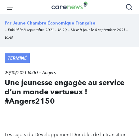
Aller
Carenews,
Menu
Rec
au
Le
contenu
média
Par
Jeune Chambre Économique Française
principal
des
- Publié le 8 septembre 2021 - 16:29 - Mise à jour le 8 septembre 2021 -
acteurs
16:43
de
l'engagement
TERMINÉ
29/10/2021 14:00 - Angers
Une jeunesse engagée au service
d’un monde vertueux !
#Angers2150
Les sujets du Développement Durable, de la transition