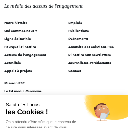
des
Le média
des acteurs
de l'engagement
acteurs
de
Notre histoire
Emplois
l'engagement
Qui sommes-nous ?
Publications
Ligne éditoriale
Évènements
Pourquoi s'inscrire
Annuaire des solutions RSE
Acteurs de l'engagement
S'inscrire aux newsletters
Actualités
Journalistes et rédacteurs
Appels à projets
Contact
Mission RSE
Le kit média Carenews
Groupe AEF
Salut c'est nous...
AEF info
les Cookies !
Novethic
On a attendu d'être sûrs que le contenu de
PRODURABLE
ce site vous intéresse avant de vous