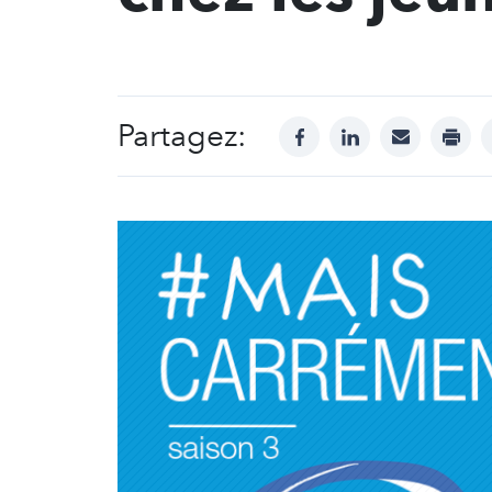
Partagez:
facebook
linkedin
mail
print