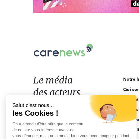
Carenews,
Le
média
des
acteurs
Le média
Notre h
de
des acteurs
Qui so
l'engagement
Ligne é
de l'engagement
Salut c'est nous...
Pourquo
les Cookies !
Acteur
On a attendu d'être sûrs que le contenu
Actuali
de ce site vous intéresse avant de
vous déranger, mais on aimerait bien vous accompagner pendant