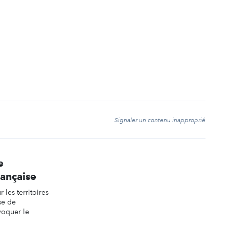
t
Signaler un contenu inapproprié
e
ançaise
 les territoires
se de
voquer le