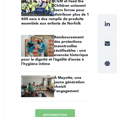
CGM et Feed the
Children unissent
leurs forces pour
distribuer plus de 1
400 sacs à dos remplis de produits
essentiels aux enfants de Norfolk
Remboursement
des protections
menstruelles
réutilisables : une
avancée historique
pour la dignité et l’égalité d’accès à
l’hygiène intime
À Mayotte, une
jeune génération
choisit
l'engagement
AFFICHER PLUS