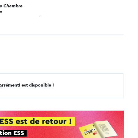
une Chambre
e
arrément! est disponible !