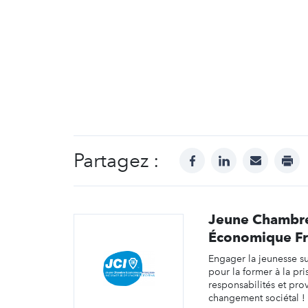
Partagez :
facebook
linkedin
mail
prin
Jeune Chambr
Économique Fr
Engager la jeunesse sur
pour la former à la pri
responsabilités et pro
changement sociétal !