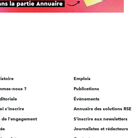
istoire
Emplois
mmes-nous ?
Publications
ditoriale
Évènements
i s'inscrire
Annuaire des solutions RSE
s de l'engagement
S'inscrire aux newsletters
tés
Journalistes et rédacteurs