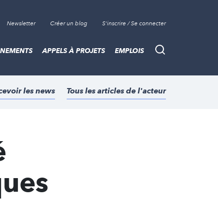
Newsletter
Créer un blog
S'inscrire / Se connecter
ÈNEMENTS
APPELS À PROJETS
EMPLOIS
Recherche
cevoir les news
Tous les articles de l'acteur
é
ques