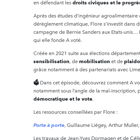
en défendant les
droits civiques et le progr
Après des études d’ingénieur agroalimentaire q
dérèglement climatique, Flore s’investit dans d
campagne de Bernie Sanders aux Etats-unis… E
qui elle fonde A voté.
Créée en 2021 suite aux élections département
sensibilisation
, de
mobilisation
et de
plaido
grâce notamment à des partenariats avec Lime
🗳️
Dans cet épisode, découvrez comment A voté
notamment sous l’angle de la mal-inscription, po
démocratique et le vote
.
Les ressources conseillées par Flore :
Porte à porte
, Guillaume Liégey, Arthur Muller
Les travaux de Jean-Yves Dormagen et de Céli