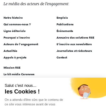
des
Le média
des acteurs
de l'engagement
acteurs
de
Notre histoire
Emplois
l'engagement
Qui sommes-nous ?
Publications
Ligne éditoriale
Évènements
Pourquoi s'inscrire
Annuaire des solutions RSE
Acteurs de l'engagement
S'inscrire aux newsletters
Actualités
Journalistes et rédacteurs
Appels à projets
Contact
Mission RSE
Le kit média Carenews
Groupe AEF
Salut c'est nous...
AEF info
les Cookies !
Novethic
On a attendu d'être sûrs que le contenu de
PRODURABLE
ce site vous intéresse avant de vous