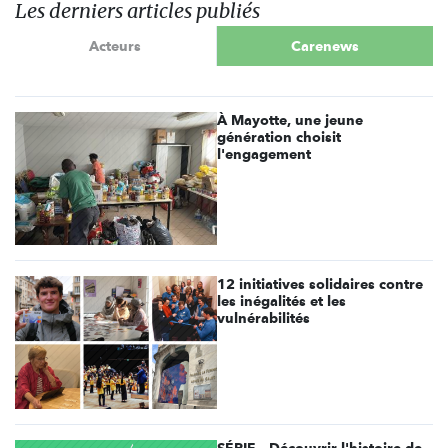
Les derniers articles publiés
Acteurs
Carenews
À Mayotte, une jeune
génération choisit
l'engagement
12 initiatives solidaires contre
les inégalités et les
vulnérabilités
SÉRIE - Découvrir l'histoire de