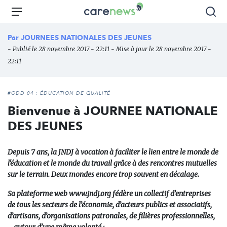
Aller
Carenews,
Menu
Rec
au
Le
contenu
média
Par
JOURNEES NATIONALES DES JEUNES
principal
des
- Publié le 28 novembre 2017 - 22:11 - Mise à jour le 28 novembre 2017 -
acteurs
22:11
de
l'engagement
#ODD 04 : ÉDUCATION DE QUALITÉ
Bienvenue à JOURNEE NATIONALE
DES JEUNES
Depuis 7 ans, la JNDJ à vocation à faciliter le lien entre le monde de
l'éducation et le monde du travail grâce à des rencontres mutuelles
sur le terrain.
Deux mondes encore trop souvent en décalage.
Sa plateforme web www.jndj.org fédère un collectif d’entreprises
de tous les secteurs de l’économie,
d’acteurs publics et associatifs,
d’artisans, d’organisations patronales, de filières professionnelles,