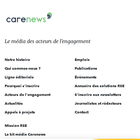
nous
Carenews,
sur:
Le
média
des
Le média
des acteurs
de l'engagement
acteurs
de
Notre histoire
Emplois
l'engagement
Qui sommes-nous ?
Publications
Ligne éditoriale
Évènements
Pourquoi s'inscrire
Annuaire des solutions RSE
Acteurs de l'engagement
S'inscrire aux newsletters
Actualités
Journalistes et rédacteurs
Appels à projets
Contact
Mission RSE
Le kit média Carenews