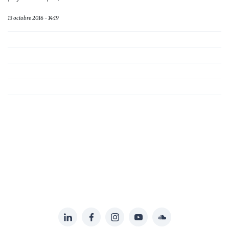
13 octobre 2016 - 14:19
LinkedIn
Facebook
Instagram
YouTube
Soundcloud
Suivez-