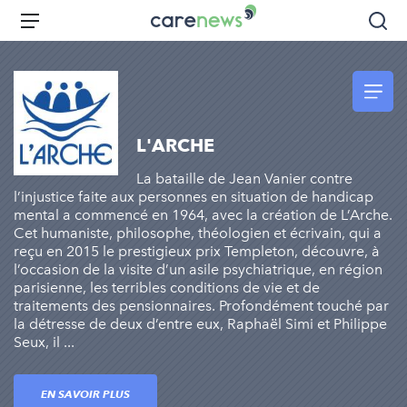
Aller
Carenews,
Menu
Rec
au
Le
contenu
média
principal
des
acteurs
de
L'ARCHE
l'engagement
La bataille de Jean Vanier contre
l’injustice faite aux personnes en situation de handicap
mental a commencé en 1964, avec la création de L’Arche.
Cet humaniste, philosophe, théologien et écrivain, qui a
reçu en 2015 le prestigieux prix Templeton, découvre, à
l’occasion de la visite d’un asile psychiatrique, en région
parisienne, les terribles conditions de vie et de
traitements des pensionnaires. Profondément touché par
la détresse de deux d’entre eux, Raphaël Simi et Philippe
Seux, il ...
EN SAVOIR PLUS