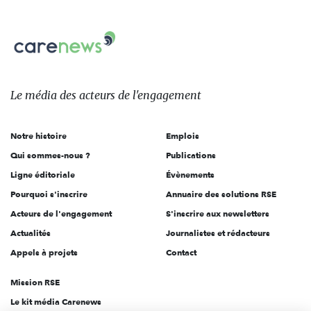
nous
Carenews,
sur:
Le
média
des
Le média
des acteurs
de l'engagement
acteurs
de
Notre histoire
Emplois
l'engagement
Qui sommes-nous ?
Publications
Ligne éditoriale
Évènements
Pourquoi s'inscrire
Annuaire des solutions RSE
Acteurs de l'engagement
S'inscrire aux newsletters
Actualités
Journalistes et rédacteurs
Appels à projets
Contact
Mission RSE
Le kit média Carenews