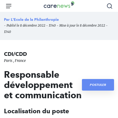
Aller
Carenews,
Menu
Rec
au
Le
contenu
média
Par
L'Ecole de la Philanthropie
principal
des
- Publié le 8 décembre 2022 - 17:40 - Mise à jour le 8 décembre 2022 -
acteurs
17:40
de
l'engagement
CDI/CDD
Paris , France
Responsable
développement
POSTULER
et communication
Localisation du poste