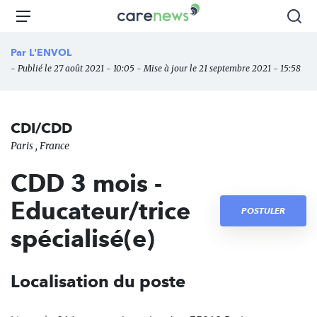
Aller
Carenews,
Menu
Rec
au
Le
contenu
média
Par
L'ENVOL
principal
des
- Publié le 27 août 2021 - 10:05 - Mise à jour le 21 septembre 2021 - 15:58
acteurs
de
l'engagement
CDI/CDD
Paris , France
CDD 3 mois -
Educateur/trice
POSTULER
spécialisé(e)
Localisation du poste