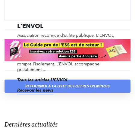
L'ENVOL
Association reconnue d’utilité publique, L'ENVOL
organise des programmes adaptés aux enfants et
jeunes malades et à leur famille. Depuis 1997, elle
leur permet de trouver force et confiance en eux
pour vivre mieux pendant ou après la maladie et de
rompre l’isolement. L’ENVOL accompagne
gratuitement ...
Tous les articles L'ENVOL
RETOURNER À LA LISTE DES OFFRES D'EMPLOIS
Recevoir les news
Dernières actualités