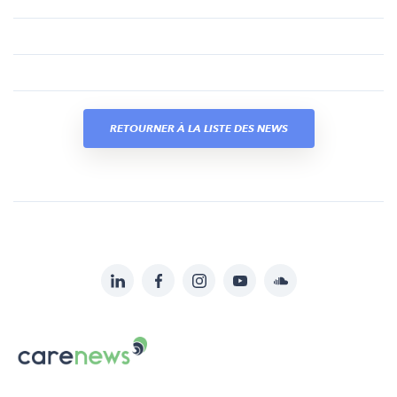
RETOURNER À LA LISTE DES NEWS
LinkedIn
Facebook
Instagram
YouTube
Soundcloud
Suivez-
nous
Carenews,
sur:
Le
média