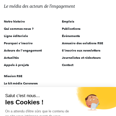
des
Le média
des acteurs
de l'engagement
acteurs
de
Notre histoire
Emplois
l'engagement
Qui sommes-nous ?
Publications
Ligne éditoriale
Évènements
Pourquoi s'inscrire
Annuaire des solutions RSE
Acteurs de l'engagement
S'inscrire aux newsletters
Actualités
Journalistes et rédacteurs
Appels à projets
Contact
Mission RSE
Le kit média Carenews
Groupe AEF
Salut c'est nous...
AEF info
les Cookies !
Novethic
On a attendu d'être sûrs que le contenu de
PRODURABLE