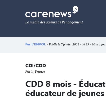
Aller
au
Carenews,
contenu
Le
principal
média
des
acteurs
de
l'engagement
Par
L'ENVOL
- Publié le 7 février 2022 - 14:25 - Mise à jou
CDI/CDD
Paris , France
CDD 8 mois – Éducate
éducateur de jeunes 