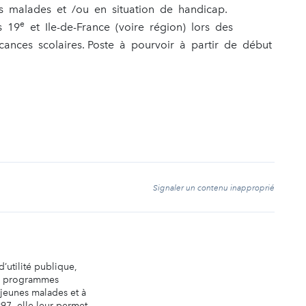
s malades et /ou en situation de handicap.
e
s 19
et Ile-de-France (voire région) lors des
acances scolaires. Poste à pourvoir à partir de début
t
Signaler un contenu inapproprié
’utilité publique,
s programmes
 jeunes malades et à
997, elle leur permet