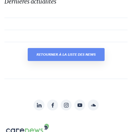
Dernières actualités
RETOURNER À LA LISTE DES NEWS
LinkedIn
Facebook
Instagram
YouTube
Soundcloud
Suivez-
nous
Carenews,
sur: