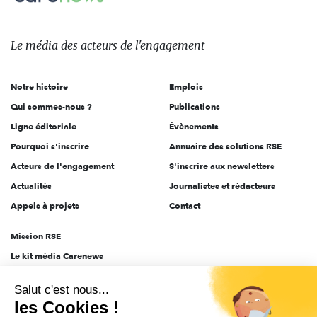
Le
média
des
Le média
des acteurs
de l'engagement
acteurs
de
Notre histoire
Emplois
l'engagement
Qui sommes-nous ?
Publications
Ligne éditoriale
Évènements
Pourquoi s'inscrire
Annuaire des solutions RSE
Acteurs de l'engagement
S'inscrire aux newsletters
Actualités
Journalistes et rédacteurs
Appels à projets
Contact
Mission RSE
Le kit média Carenews
Groupe AEF
Salut c'est nous...
AEF info
les Cookies !
Novethic