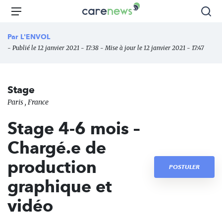
Aller
Carenews,
Menu
Rec
au
Le
contenu
média
Par
L'ENVOL
principal
des
- Publié le 12 janvier 2021 - 17:38 - Mise à jour le 12 janvier 2021 - 17:47
acteurs
de
l'engagement
Stage
Paris , France
Stage 4-6 mois –
Chargé.e de
production
POSTULER
graphique et
vidéo