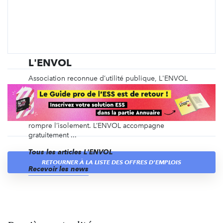
L'ENVOL
Association reconnue d’utilité publique, L'ENVOL
organise des programmes adaptés aux enfants et
jeunes malades et à leur famille. Depuis 1997, elle
leur permet de trouver force et confiance en eux
pour vivre mieux pendant ou après la maladie et de
rompre l’isolement. L’ENVOL accompagne
gratuitement ...
Tous les articles L'ENVOL
RETOURNER À LA LISTE DES OFFRES D'EMPLOIS
Recevoir les news