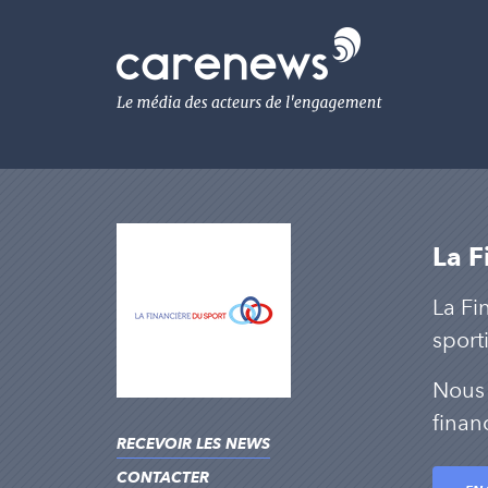
Aller
au
Carenews,
contenu
Le
principal
média
des
acteurs
de
l'engagement
La F
La Fi
sport
Nous 
finan
RECEVOIR LES NEWS
CONTACTER