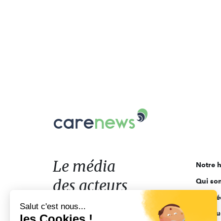
Carenews,
Le
média
des
acteurs
Le média
Notre h
de
des acteurs
Qui so
l'engagement
Ligne é
de l'engagement
Salut c'est nous...
Pourquo
les Cookies !