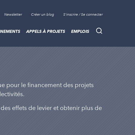
Newsletter
Créer un blog
S'inscrire / Se connecter
ÈNEMENTS
APPELS À PROJETS
EMPLOIS
Recherche
ue pour le financement des projets
ectivités.
es effets de levier et obtenir plus de