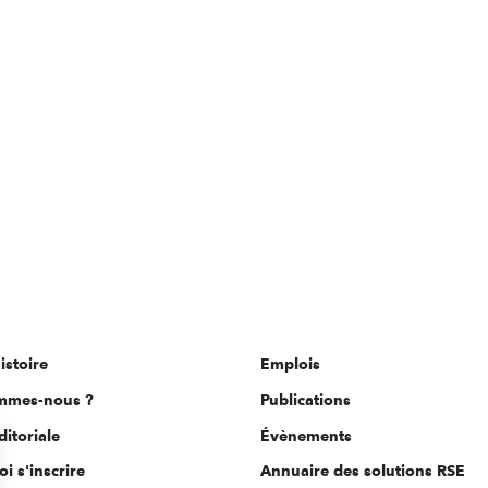
istoire
Emplois
mmes-nous ?
Publications
ditoriale
Évènements
i s'inscrire
Annuaire des solutions RSE