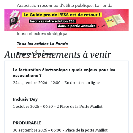
Association reconnue d'utilité publique, La Fonda
accompagne le développement de la vie
associative depuis 1981. Nous offrons des espaces
d'intelligence collective pour accompagner les
responsables associatifs et leurs partenaires dans
leurs réflexions stratégiques.
Tous les articles La Fonda
Autres évènements à venir
Recevoir les news
La facturation électronique : quels enjeux pour les
associations ?
24 septembre 2026 - 12:00 - En direct et en ligne
Inclusiv'Day
1 octobre 2026 - 06:30 - 2 Place de la Porte Maillot
PRODURABLE
30 septembre 2026 - 06:00 - Place de la porte Maillot