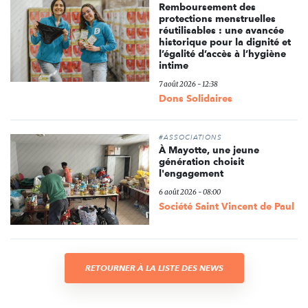
Remboursement des
protections menstruelles
réutilisables : une avancée
historique pour la dignité et
l’égalité d’accès à l’hygiène
intime
7 août 2026 - 12:38
Dons Solidaires
#ASSOCIATIONS
À Mayotte, une jeune
génération choisit
l'engagement
6 août 2026 - 08:00
Société Saint Vincent de Paul
RETOURNER À LA LISTE DES NEWS