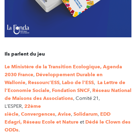
Ils parlent du jeu
Le Ministère de la Transition Ecologique,
Agenda
2030 France
,
Développement Durable en
Wallonie
,
Ressourc’ESS
,
Labo de l’ESS
,
La Lettre de
l’Economie Sociale
,
Fondation SNCF
,
Réseau National
de Maisons des Associations
, Comité 21,
L’ESPER,
22ème
siècle
,
Convergences
,
Avise
,
Solidarum
,
EDD
Edagri,
Réseau Ecole et Nature
et
Dédé le Clown des
ODDs
.