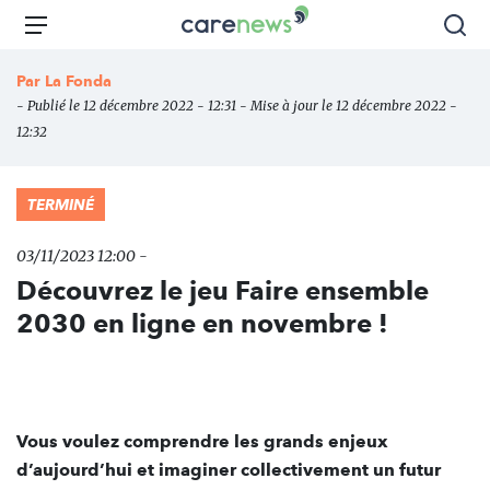
Aller
Carenews,
Menu
Rec
au
Le
contenu
média
Par
La Fonda
principal
des
- Publié le 12 décembre 2022 - 12:31 - Mise à jour le 12 décembre 2022 -
acteurs
12:32
de
l'engagement
TERMINÉ
03/11/2023 12:00 -
Découvrez le jeu Faire ensemble
2030 en ligne en novembre !
Vous voulez comprendre les grands enjeux
d’aujourd’hui et imaginer collectivement un futur