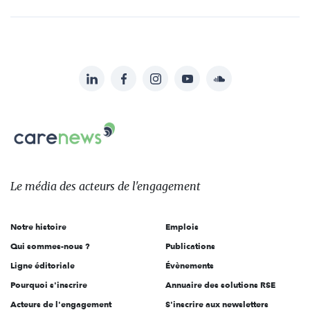
LinkedIn
Facebook
Instagram
YouTube
Soundcloud
Suivez-
nous
Carenews,
sur:
Le
média
des
Le média
des acteurs
de l'engagement
acteurs
de
Notre histoire
Emplois
l'engagement
Qui sommes-nous ?
Publications
Ligne éditoriale
Évènements
Pourquoi s'inscrire
Annuaire des solutions RSE
Acteurs de l'engagement
S'inscrire aux newsletters