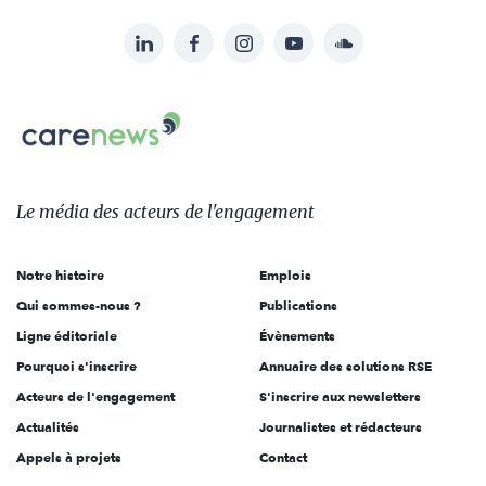
LinkedIn
Facebook
Instagram
YouTube
Soundcloud
Suivez-
nous
Carenews,
sur:
Le
média
des
Le média
des acteurs
de l'engagement
acteurs
de
Notre histoire
Emplois
l'engagement
Qui sommes-nous ?
Publications
Ligne éditoriale
Évènements
Pourquoi s'inscrire
Annuaire des solutions RSE
Acteurs de l'engagement
S'inscrire aux newsletters
Actualités
Journalistes et rédacteurs
Appels à projets
Contact