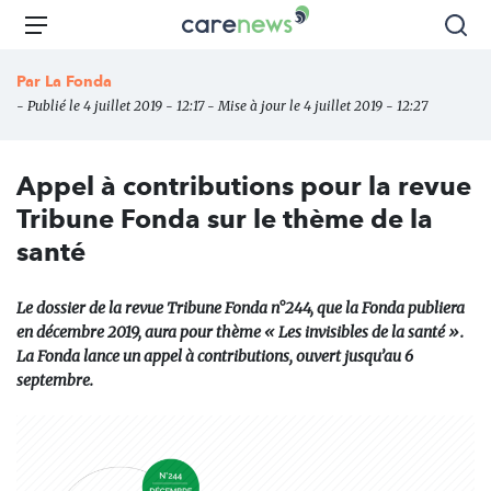
Aller
Carenews,
Menu
Rec
au
Le
contenu
média
Par
La Fonda
principal
des
- Publié le 4 juillet 2019 - 12:17 - Mise à jour le 4 juillet 2019 - 12:27
acteurs
de
l'engagement
Appel à contributions pour la revue
Tribune Fonda sur le thème de la
santé
Le dossier de la revue Tribune Fonda n°244, que la Fonda publiera
en décembre 2019, aura pour thème « Les invisibles de la santé ».
La Fonda lance un appel à contributions, ouvert jusqu’au 6
septembre.