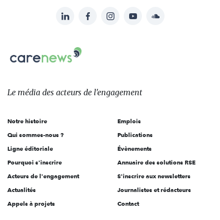
LinkedIn
Facebook
Instagram
YouTube
Soundcloud
Suivez-
nous
Carenews,
sur:
Le
média
des
Le média
des acteurs
de l'engagement
acteurs
de
Notre histoire
Emplois
l'engagement
Qui sommes-nous ?
Publications
Ligne éditoriale
Évènements
Pourquoi s'inscrire
Annuaire des solutions RSE
Acteurs de l'engagement
S'inscrire aux newsletters
Actualités
Journalistes et rédacteurs
Appels à projets
Contact