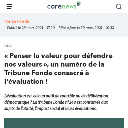
Aller
Carenews,
Menu
Rec
au
Le
contenu
média
Par
La Fonda
principal
des
- Publié le 29 mars 2021 - 17:20 - Mise à jour le 30 mars 2021 - 10:32
acteurs
de
l'engagement
#ESS
« Penser la valeur pour défendre
nos valeurs », un numéro de la
Tribune Fonda consacré à
l'évaluation !
L'évaluation est-elle un outil de contrôle ou de délibération
démocratique ? La Tribune Fonda n°248 est consacrée aux
sujets de l'utilité, l'impact social et leurs évaluations.