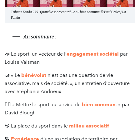
Tribune Fonda 255 : Quand le sport contribue au bien commun © Paul Grelet / La
Fonda
Au sommaire :
📣 Le sport, un vecteur de l’
engagement sociétal
par
Louise Vaisman
🤝 « Le
bénévolat
n'est pas une question de vie
associative, mais de société. », un entretien d'ouverture
avec Stéphanie Andrieux
🏃‍♂️ « Mettre le sport au service du
bien commun
. » par
David Blough
🎯 La place du sport dans le
milieu associatif
💬
Expérience
d'une association de territoire par