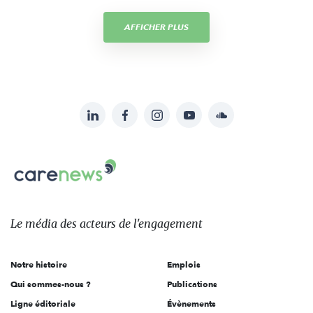
AFFICHER PLUS
LinkedIn
Facebook
Instagram
YouTube
Soundcloud
Suivez-
nous
Carenews,
sur:
Le
média
des
Le média
des acteurs
de l'engagement
acteurs
de
Notre histoire
Emplois
l'engagement
Qui sommes-nous ?
Publications
Ligne éditoriale
Évènements