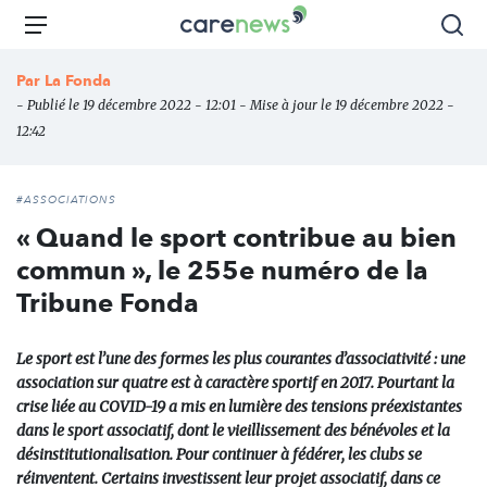
Aller
Carenews,
Menu
Rec
au
Le
contenu
média
Par
La Fonda
principal
des
- Publié le 19 décembre 2022 - 12:01 - Mise à jour le 19 décembre 2022 -
acteurs
12:42
de
l'engagement
#ASSOCIATIONS
« Quand le sport contribue au bien
commun », le 255e numéro de la
Tribune Fonda
Le sport est l’une des formes les plus courantes d’associativité : une
association sur quatre est à caractère sportif en 2017. Pourtant la
crise liée au COVID-19 a mis en lumière des tensions préexistantes
dans le sport associatif, dont le vieillissement des bénévoles et la
désinstitutionalisation. Pour continuer à fédérer, les clubs se
réinventent. Certains investissent leur projet associatif, dans ce