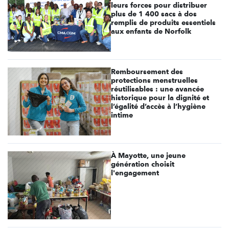
leurs forces pour distribuer
plus de 1 400 sacs à dos
remplis de produits essentiels
aux enfants de Norfolk
Remboursement des
protections menstruelles
réutilisables : une avancée
historique pour la dignité et
l’égalité d’accès à l’hygiène
intime
À Mayotte, une jeune
génération choisit
l'engagement