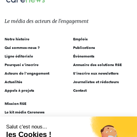
Le
média
des
Le média
des acteurs
de l'engagement
acteurs
de
Notre histoire
Emplois
l'engagement
Qui sommes-nous ?
Publications
Ligne éditoriale
Évènements
Pourquoi s'inscrire
Annuaire des solutions RSE
Acteurs de l'engagement
S'inscrire aux newsletters
Actualités
Journalistes et rédacteurs
Appels à projets
Contact
Mission RSE
Le kit média Carenews
Groupe AEF
Salut c'est nous...
AEF info
les Cookies !