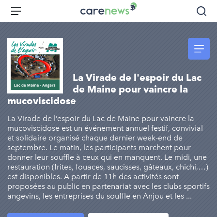
Aller
Carenews,
Menu
Rec
au
Le
contenu
média
principal
des
acteurs
de
La Virade de l'espoir du Lac
l'engagement
de Maine pour vaincre la
mucoviscidose
La Virade de l’espoir du Lac de Maine pour vaincre la
mucoviscidose est un événement annuel festif, convivial
et solidaire organisé chaque dernier week-end de
septembre. Le matin, les participants marchent pour
donner leur souffle à ceux qui en manquent. Le midi, une
restauration (frites, fouaces, saucisses, gâteaux, chichi,…)
est disponibles. A partir de 11h des activités sont
proposées au public en partenariat avec les clubs sportifs
angevins, les entreprises du souffle en Anjou et les ...