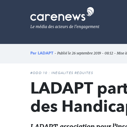
Aller
au
Carenews,
contenu
Le
principal
média
des
acteurs
de
l'engagement
Par
LADAPT
- Publié le 26 septembre 2019 - 08:12 - Mise à
#ODD 10 : INÉGALITÉS RÉDUITES
LADAPT parte
des Handica