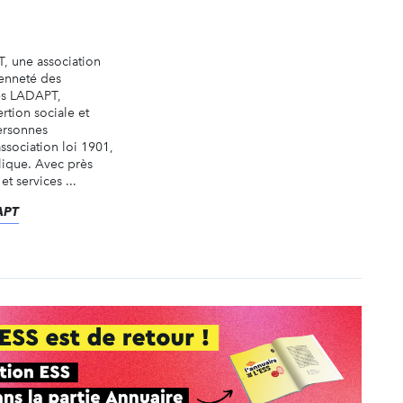
 une association
enneté des
es LADAPT,
ertion sociale et
ersonnes
ssociation loi 1901,
lique. Avec près
t services ...
DAPT