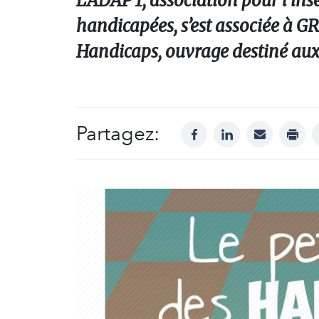
LADAPT, association pour l’inse
handicapées, s’est associée à 
Handicaps, ouvrage destiné aux é
Partagez:
facebook
linkedin
mail
print