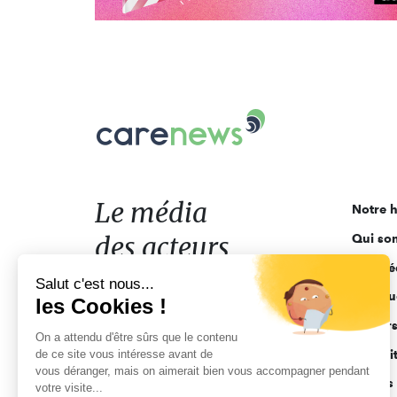
Carenews,
Le
média
des
acteurs
Le média
Notre h
de
des acteurs
Qui so
l'engagement
Ligne é
de l'engagement
Salut c'est nous...
Pourquo
les Cookies !
Acteur
On a attendu d'être sûrs que le contenu
de ce site vous intéresse avant de
Actuali
vous déranger, mais on aimerait bien vous accompagner pendant
Appels 
votre visite...