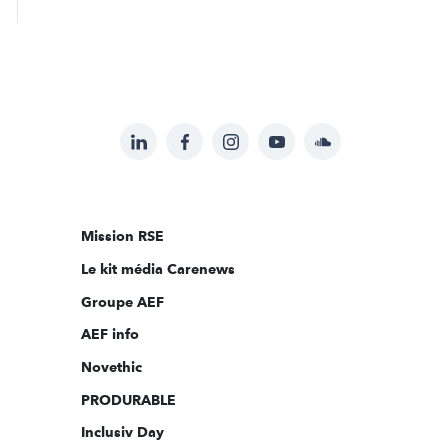
LinkedIn
Facebook
Instagram
YouTube
Soundcloud
Suivez-
nous
sur:
Mission RSE
Le kit média Carenews
Groupe AEF
AEF info
Novethic
PRODURABLE
Inclusiv Day