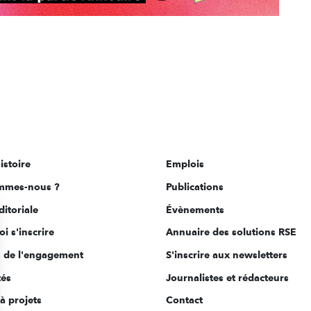
istoire
Emplois
mmes-nous ?
Publications
ditoriale
Évènements
i s'inscrire
Annuaire des solutions RSE
s de l'engagement
S'inscrire aux newsletters
tés
Journalistes et rédacteurs
à projets
Contact