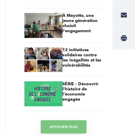
À Mayotte, une
jeune génération
choisit
l'engagement
12 initiatives
solidaires contre
les inégalités et les
vulnérabilités
SÉRIE - Découvrir
l'histoire de
l'économie
engagée
AFFICHER PLUS