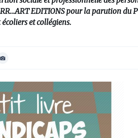
rtion sociale et professionnelle des perso
GRRR…ART EDITIONS pour la parution du Pe
coliers et collégiens.
Afficher
Image