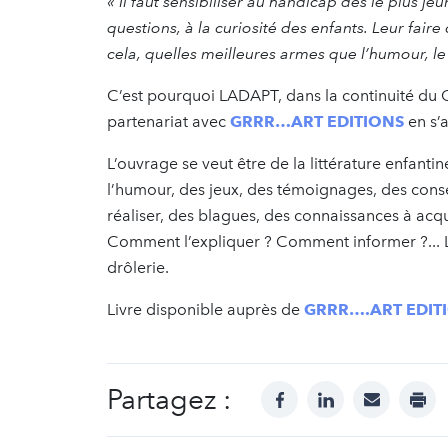
« Il faut sensibiliser au handicap dès le plus je
questions, à la curiosité des enfants. Leur fair
cela, quelles meilleures armes que l’humour, le 
C’est pourquoi LADAPT, dans la continuité du 
partenariat avec
GRRR…ART EDITIONS
en s’a
L’ouvrage se veut être de la littérature enfanti
l’humour, des jeux, des témoignages, des consei
réaliser, des blagues, des connaissances à ac
Comment l’expliquer ? Comment informer ?... Le
drôlerie.
Livre disponible auprès de
GRRR….ART EDIT
Partagez :
facebook
linkedin
mail
prin