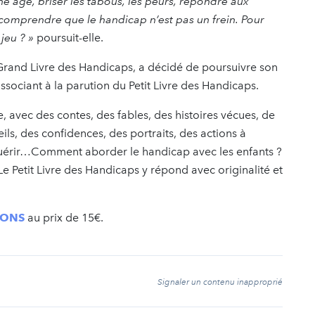
une âge, briser les tabous, les peurs, répondre aux
e comprendre que le handicap n’est pas un frein. Pour
jeu ? »
poursuit-elle.
Grand Livre des Handicaps, a décidé de poursuivre son
ssociant à la parution du Petit Livre des Handicaps.
ne, avec des contes, des fables, des histoires vécues, de
ls, des confidences, des portraits, des actions à
quérir…Comment aborder le handicap avec les enfants ?
 Petit Livre des Handicaps y répond avec originalité et
IONS
au prix de 15€.
t
Signaler un contenu inapproprié