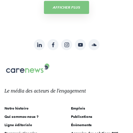
AFFICHER PLUS
LinkedIn
Facebook
Instagram
YouTube
Soundcloud
Suivez-
nous
Carenews,
sur:
Le
média
des
Le média
des acteurs
de l'engagement
acteurs
de
Notre histoire
Emplois
l'engagement
Qui sommes-nous ?
Publications
Ligne éditoriale
Évènements