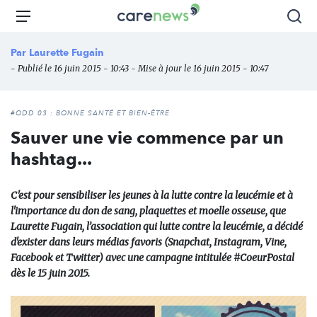
Aller
Carenews,
Menu
Rec
au
Le
contenu
média
Par
Laurette Fugain
principal
des
- Publié le 16 juin 2015 - 10:43 - Mise à jour le 16 juin 2015 - 10:47
acteurs
de
l'engagement
#ODD 03 : BONNE SANTÉ ET BIEN-ÊTRE
Sauver une vie commence par un
hashtag...
C'est pour sensibiliser les jeunes à la lutte contre la leucémie et à
l'importance du don de sang, plaquettes et moelle osseuse, que
Laurette Fugain, l’association qui lutte contre la leucémie, a décidé
d'exister dans leurs médias favoris (Snapchat, Instagram, Vine,
Facebook et Twitter) avec une campagne intitulée #CoeurPostal
dès le 15 juin 2015.