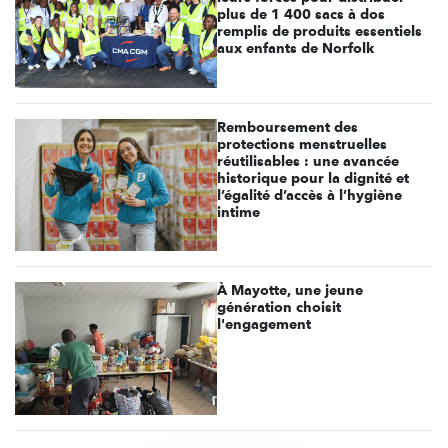
plus de 1 400 sacs à dos
remplis de produits essentiels
aux enfants de Norfolk
Remboursement des
protections menstruelles
réutilisables : une avancée
historique pour la dignité et
l’égalité d’accès à l’hygiène
intime
À Mayotte, une jeune
génération choisit
l'engagement