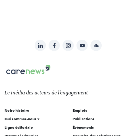
LinkedIn
Facebook
Instagram
YouTube
Soundcloud
Suivez-
nous
Carenews,
sur:
Le
média
des
Le média
des acteurs
de l'engagement
acteurs
de
Notre histoire
Emplois
l'engagement
Qui sommes-nous ?
Publications
Ligne éditoriale
Évènements
Pourquoi s'inscrire
Annuaire des solutions RSE