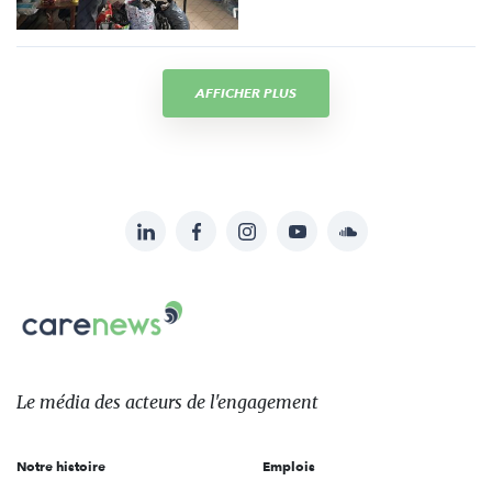
AFFICHER PLUS
LinkedIn
Facebook
Instagram
YouTube
Soundcloud
Suivez-
nous
Carenews,
sur:
Le
média
des
Le média
des acteurs
de l'engagement
acteurs
de
Notre histoire
Emplois
l'engagement