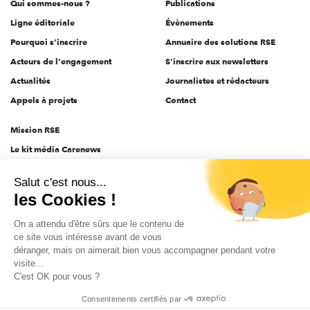
Qui sommes-nous ?
Publications
Ligne éditoriale
Évènements
Pourquoi s'inscrire
Annuaire des solutions RSE
Acteurs de l'engagement
S'inscrire aux newsletters
Actualités
Journalistes et rédacteurs
Appels à projets
Contact
Mission RSE
Le kit média Carenews
Groupe AEF
Salut c'est nous...
AEF info
les Cookies !
Novethic
On a attendu d'être sûrs que le contenu de
PRODURABLE
ce site vous intéresse avant de vous
Inclusiv Day
déranger, mais on aimerait bien vous accompagner pendant votre
visite...
C'est OK pour vous ?
CGV
Données personnelles
Mentions légales
2025-2026 Tout droits réservés
Consentements certifiés par