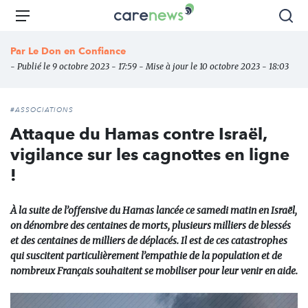
Aller
Carenews,
Menu
Rec
au
Le
contenu
média
Par
Le Don en Confiance
principal
des
- Publié le 9 octobre 2023 - 17:59 - Mise à jour le 10 octobre 2023 - 18:03
acteurs
de
l'engagement
#ASSOCIATIONS
Attaque du Hamas contre Israël,
vigilance sur les cagnottes en ligne
!
À la suite de l’offensive du Hamas lancée ce samedi matin en Israël,
on dénombre des centaines de morts, plusieurs milliers de blessés
et des centaines de milliers de déplacés. Il est de ces catastrophes
qui suscitent particulièrement l’empathie de la population et de
nombreux Français souhaitent se mobiliser pour leur venir en aide.