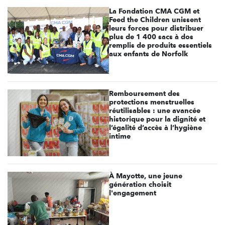
La Fondation CMA CGM et
Feed the Children unissent
leurs forces pour distribuer
plus de 1 400 sacs à dos
remplis de produits essentiels
aux enfants de Norfolk
Remboursement des
protections menstruelles
réutilisables : une avancée
historique pour la dignité et
l’égalité d’accès à l’hygiène
intime
À Mayotte, une jeune
génération choisit
l'engagement