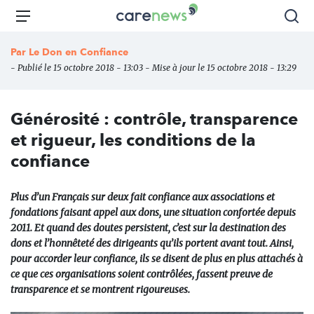
Aller
Carenews,
Menu
Rec
au
Le
contenu
média
Par
Le Don en Confiance
principal
des
- Publié le 15 octobre 2018 - 13:03 - Mise à jour le 15 octobre 2018 - 13:29
acteurs
de
l'engagement
Générosité : contrôle, transparence
et rigueur, les conditions de la
confiance
Plus d’un Français sur deux fait confiance aux associations et
fondations faisant appel aux dons, une situation confortée depuis
2011. Et quand des doutes persistent, c’est sur la destination des
dons et l’honnêteté des dirigeants qu’ils portent avant tout. Ainsi,
pour accorder leur confiance, ils se disent de plus en plus attachés à
ce que ces organisations soient contrôlées, fassent preuve de
transparence et se montrent rigoureuses.