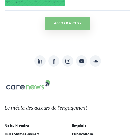
AFFICHER PLUS
LinkedIn
Facebook
Instagram
YouTube
Soundcloud
Suivez-
nous
Carenews,
sur:
Le
média
des
Le média
des acteurs
de l'engagement
acteurs
de
Notre histoire
Emplois
l'engagement
Qui sommes-nous ?
Publications