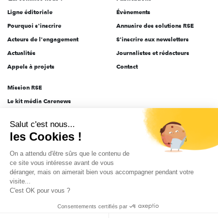
Ligne éditoriale
Évènements
Pourquoi s'inscrire
Annuaire des solutions RSE
Acteurs de l'engagement
S'inscrire aux newsletters
Actualités
Journalistes et rédacteurs
Appels à projets
Contact
Mission RSE
Le kit média Carenews
Groupe AEF
Salut c'est nous...
AEF info
les Cookies !
Novethic
On a attendu d'être sûrs que le contenu de
PRODURABLE
ce site vous intéresse avant de vous
Inclusiv Day
déranger, mais on aimerait bien vous accompagner pendant votre
visite...
C'est OK pour vous ?
CGV
Données personnelles
Mentions légales
2025-2026 Tout droits réservés
Consentements certifiés par