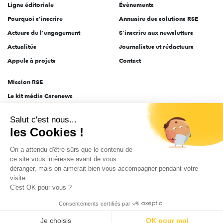
Ligne éditoriale
Évènements
Pourquoi s'inscrire
Annuaire des solutions RSE
Acteurs de l'engagement
S'inscrire aux newsletters
Actualités
Journalistes et rédacteurs
Appels à projets
Contact
Mission RSE
Le kit média Carenews
Groupe AEF
Salut c'est nous...
AEF info
les Cookies !
Novethic
On a attendu d'être sûrs que le contenu de
PRODURABLE
ce site vous intéresse avant de vous
Inclusiv Day
déranger, mais on aimerait bien vous accompagner pendant votre
visite...
C'est OK pour vous ?
CGV
Données personnelles
Mentions légales
2025-2026 Tout droits réservés
Consentements certifiés par
Je choisis
OK pour moi