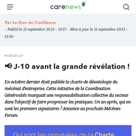
Aller
Carenews,
Menu
Rec
au
Le
contenu
média
Par
Le Don en Confiance
principal
des
- Publié le 21 septembre 2023 - 13:37 - Mise à jour le 21 septembre 2023 -
acteurs
13:50
de
l'engagement
#MÉCÉNAT
📢 J-10 avant la grande révélation !
En octobre dernier était publiée la charte de déontologie du
mécénat d’entreprise. Cette initiative de la Coordination
Générosités marquait une responsabilisation collective du secteur
dans l’objectif de faire progresser les pratiques. Un an après, qui en
sont les premiers signataires ? Annonce au prochain Mécènes
Forum.