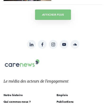
AFFICHER PLUS
LinkedIn
Facebook
Instagram
YouTube
Soundcloud
Suivez-
nous
Carenews,
sur:
Le
média
des
Le média
des acteurs
de l'engagement
acteurs
de
Notre histoire
Emplois
l'engagement
Qui sommes-nous ?
Publications