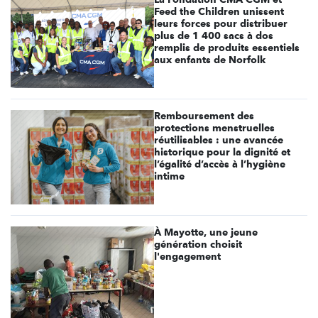
Feed the Children unissent
leurs forces pour distribuer
plus de 1 400 sacs à dos
remplis de produits essentiels
aux enfants de Norfolk
Remboursement des
protections menstruelles
réutilisables : une avancée
historique pour la dignité et
l’égalité d’accès à l’hygiène
intime
À Mayotte, une jeune
génération choisit
l'engagement