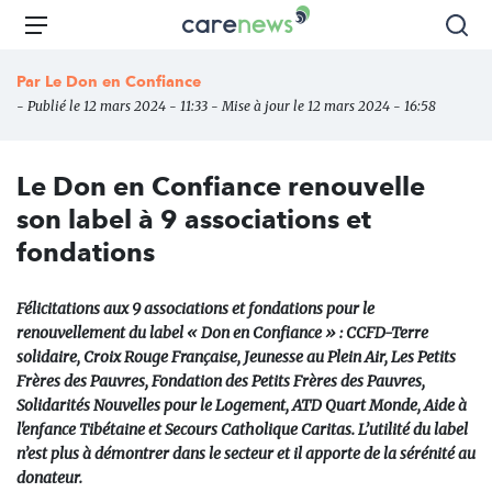
Aller
Carenews,
Menu
Rec
au
Le
contenu
média
Par
Le Don en Confiance
principal
des
- Publié le 12 mars 2024 - 11:33 - Mise à jour le 12 mars 2024 - 16:58
acteurs
de
l'engagement
Le Don en Confiance renouvelle
son label à 9 associations et
fondations
Félicitations aux 9 associations et fondations pour le
renouvellement du label « Don en Confiance » : CCFD-Terre
solidaire, Croix Rouge Française, Jeunesse au Plein Air, Les Petits
Frères des Pauvres, Fondation des Petits Frères des Pauvres,
Solidarités Nouvelles pour le Logement, ATD Quart Monde, Aide à
l'enfance Tibétaine et Secours Catholique Caritas. L’utilité du label
n’est plus à démontrer dans le secteur et il apporte de la sérénité au
donateur.