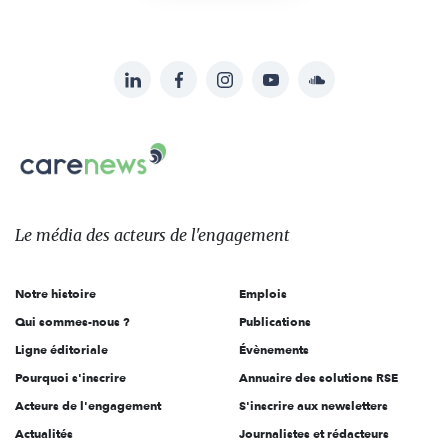
LinkedIn
Facebook
Instagram
YouTube
Soundcloud
Suivez-
nous
Carenews,
sur:
Le
média
des
Le média
des acteurs
de l'engagement
acteurs
de
Notre histoire
Emplois
l'engagement
Qui sommes-nous ?
Publications
Ligne éditoriale
Évènements
Pourquoi s'inscrire
Annuaire des solutions RSE
Acteurs de l'engagement
S'inscrire aux newsletters
Actualités
Journalistes et rédacteurs