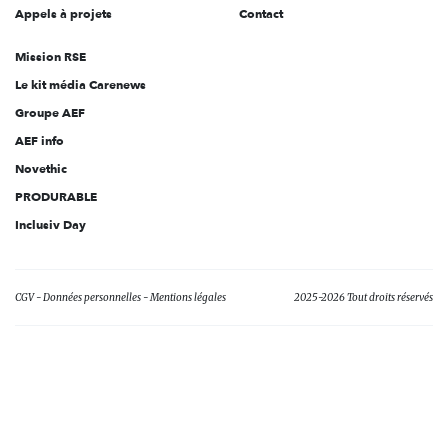
Appels à projets
Contact
Mission RSE
Le kit média Carenews
Groupe AEF
AEF info
Novethic
PRODURABLE
Inclusiv Day
CGV
Données personnelles
Mentions légales
2025-2026 Tout droits réservés