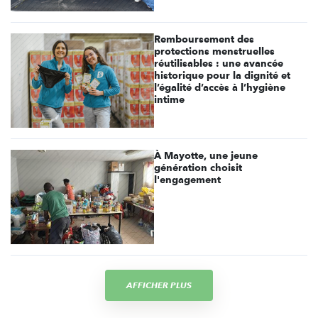
Remboursement des
protections menstruelles
réutilisables : une avancée
historique pour la dignité et
l’égalité d’accès à l’hygiène
intime
À Mayotte, une jeune
génération choisit
l'engagement
AFFICHER PLUS