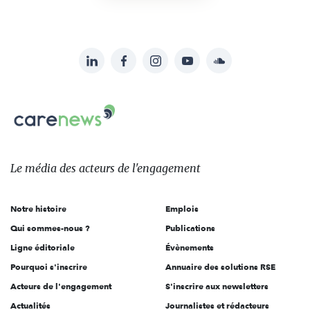
LinkedIn
Facebook
Instagram
YouTube
Soundcloud
Suivez-
nous
Carenews,
sur:
Le
média
des
Le média
des acteurs
de l'engagement
acteurs
de
Notre histoire
Emplois
l'engagement
Qui sommes-nous ?
Publications
Ligne éditoriale
Évènements
Pourquoi s'inscrire
Annuaire des solutions RSE
Acteurs de l'engagement
S'inscrire aux newsletters
Actualités
Journalistes et rédacteurs