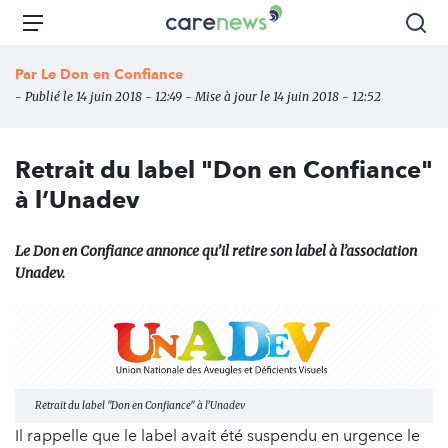
Aller
Carenews,
Menu
Rec
au
Le
contenu
média
Par
Le Don en Confiance
principal
des
- Publié le 14 juin 2018 - 12:49 - Mise à jour le 14 juin 2018 - 12:52
acteurs
de
l'engagement
Retrait du label "Don en Confiance"
à l’Unadev
Le Don en Confiance annonce qu’il retire son label à l’association
Unadev.
Retrait du label "Don en Confiance" à l’Unadev
Il rappelle que le label avait été suspendu en urgence le