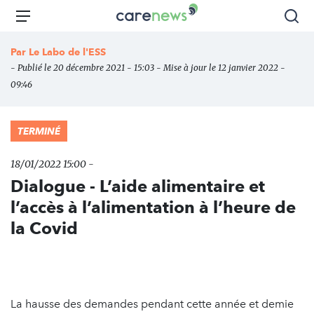
Aller
Carenews,
Menu
Rec
au
Le
contenu
média
Par
Le Labo de l'ESS
principal
des
- Publié le 20 décembre 2021 - 15:03 - Mise à jour le 12 janvier 2022 -
acteurs
09:46
de
l'engagement
TERMINÉ
18/01/2022 15:00 -
Dialogue - L’aide alimentaire et
l’accès à l’alimentation à l’heure de
la Covid
La hausse des demandes pendant cette année et demie