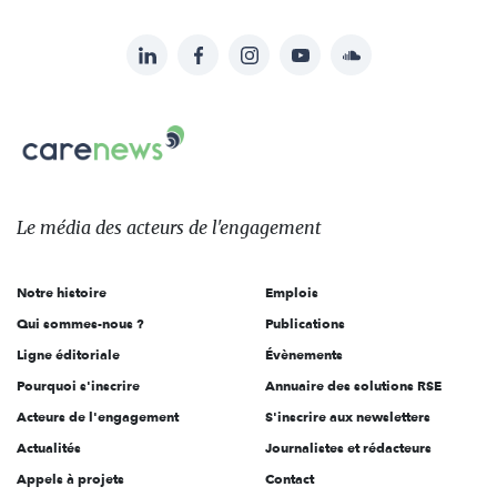
LinkedIn
Facebook
Instagram
YouTube
Soundcloud
Suivez-
nous
Carenews,
sur:
Le
média
des
Le média
des acteurs
de l'engagement
acteurs
de
Notre histoire
Emplois
l'engagement
Qui sommes-nous ?
Publications
Ligne éditoriale
Évènements
Pourquoi s'inscrire
Annuaire des solutions RSE
Acteurs de l'engagement
S'inscrire aux newsletters
Actualités
Journalistes et rédacteurs
Appels à projets
Contact