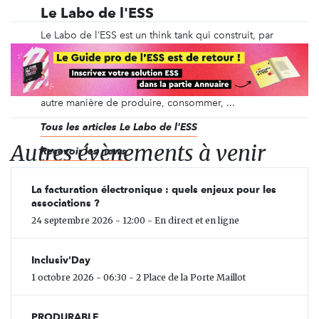
Le Labo de l'ESS
Le Labo de l’ESS est un think tank qui construit, par
un travail collaboratif, des axes structurants de
l’Économie Sociale et Solidaire (ESS) à partir
d’initiatives concrètes, innovantes et inspirantes
issues des territoires. Ces dernières proposent une
autre manière de produire, consommer, ...
Tous les articles Le Labo de l'ESS
Autres évènements à venir
Recevoir les news
La facturation électronique : quels enjeux pour les
associations ?
24 septembre 2026 - 12:00 - En direct et en ligne
Inclusiv'Day
1 octobre 2026 - 06:30 - 2 Place de la Porte Maillot
PRODURABLE