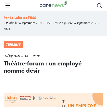
Aller
Carenews,
Menu
Rec
au
Le
contenu
média
Par
Le Labo de l'ESS
principal
des
- Publié le 14 septembre 2021 - 13:21 - Mise à jour le 14 septembre 2021 -
acteurs
13:25
de
l'engagement
TERMINÉ
07/10/2021 18:00 - Paris
Théâtre-forum : un employé
nommé désir