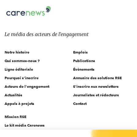
nous
Carenews,
sur:
Le
média
des
Le média
des acteurs
de l'engagement
acteurs
de
Notre histoire
Emplois
l'engagement
Qui sommes-nous ?
Publications
Ligne éditoriale
Évènements
Pourquoi s'inscrire
Annuaire des solutions RSE
Acteurs de l'engagement
S'inscrire aux newsletters
Actualités
Journalistes et rédacteurs
Appels à projets
Contact
Mission RSE
Le kit média Carenews
Groupe AEF