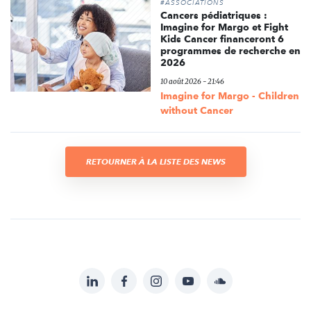
#ASSOCIATIONS
Cancers pédiatriques :
Imagine for Margo et Fight
Kids Cancer financeront 6
programmes de recherche en
2026
10 août 2026 - 21:46
Imagine for Margo - Children
without Cancer
RETOURNER À LA LISTE DES NEWS
LinkedIn
Facebook
Instagram
YouTube
Soundcloud
Suivez-