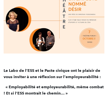
Le Labo de l’ESS et le Pacte civique ont le plaisir de
vous inviter à une réflexion sur
l'employeurabilité :
« Employabilité et employeurabilité, même combat
! Et si l’ESS montrait le chemin… »