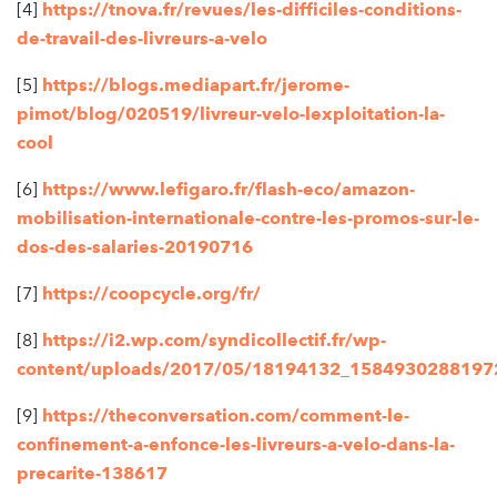
[4]
https://tnova.fr/revues/les-difficiles-conditions-
de-travail-des-livreurs-a-velo
[5]
https://blogs.mediapart.fr/jerome-
pimot/blog/020519/livreur-velo-lexploitation-la-
cool
[6]
https://www.lefigaro.fr/flash-eco/amazon-
mobilisation-internationale-contre-les-promos-sur-le-
dos-des-salaries-20190716
[7]
https://coopcycle.org/fr/
[8]
https://i2.wp.com/syndicollectif.fr/wp-
content/uploads/2017/05/18194132_158493028819
[9]
https://theconversation.com/comment-le-
confinement-a-enfonce-les-livreurs-a-velo-dans-la-
precarite-138617