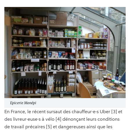
Epicerie Monépi
En France, le récent sursaut des chauffeur·e·s Uber [3] et
des livreur·euse·s à vélo [4] dénonçant leurs conditions
de travail précaires [5] et dangereuses ainsi que les