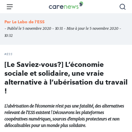
Aller
Carenews,
Menu
Rec
au
Le
contenu
média
Par
Le Labo de l'ESS
principal
des
- Publié le 5 novembre 2020 - 10:31 - Mise à jour le 5 novembre 2020 -
acteurs
10:32
de
l'engagement
#ESS
[Le Saviez-vous?] L’économie
sociale et solidaire, une vraie
alternative à l’ubérisation du travail
!
L’ubérisation de l’économie n’est pas une fatalité, des alternatives
relevant de l’ESS existent ! Découvrons les plateformes
coopératives numériques, sources d’emplois protecteurs et non
délocalisables pour un monde plus solidaire.