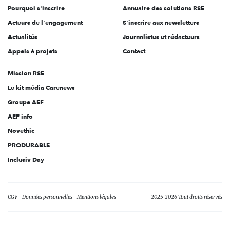
Pourquoi s'inscrire
Annuaire des solutions RSE
Acteurs de l'engagement
S'inscrire aux newsletters
Actualités
Journalistes et rédacteurs
Appels à projets
Contact
Mission RSE
Le kit média Carenews
Groupe AEF
AEF info
Novethic
PRODURABLE
Inclusiv Day
CGV
Données personnelles
Mentions légales
2025-2026 Tout droits réservés