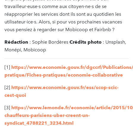
travailleur·euse·s comme aux citoyen·ne·s de se
réapproprier les services dont ils sont au quotidien les
utilisateur·ice·s. Alors, si pour vos prochaines vacances
vous pensiez à regarder sur Mobicoop et Fairbnb ?
Rédaction
: Sophie Bordères
Crédits photo
: Unsplash,
Monépi, Mobicoop
[1]
https://www.economie.gouv.fr/dgccrf/Publications/
pratique/Fiches-pratiques/economie-collaborative
[2]
https://www.economie.gouv.fr/ess/scop-scic-
cest-quoi
[3]
https://www.lemonde.fr/economie/article/2015/10
chauffeurs-parisiens-uber-creent-un-
syndicat_4788221_3234.html