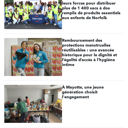
leurs forces pour distribuer
plus de 1 400 sacs à dos
remplis de produits essentiels
aux enfants de Norfolk
Remboursement des
protections menstruelles
réutilisables : une avancée
historique pour la dignité et
l’égalité d’accès à l’hygiène
intime
À Mayotte, une jeune
génération choisit
l'engagement