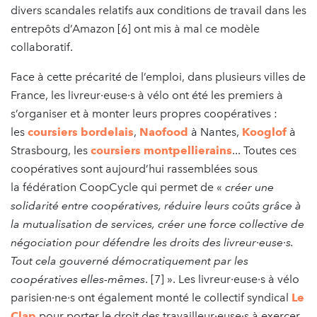
divers scandales relatifs aux conditions de travail dans les
entrepôts d’Amazon [6] ont mis à mal ce modèle
collaboratif.
Face à cette précarité de l’emploi, dans plusieurs villes de
France, les livreur·euse·s à vélo ont été les premiers à
s’organiser et à monter leurs propres coopératives :
les
coursiers bordelais
,
Naofood
à Nantes,
Kooglof
à
Strasbourg, les
coursiers montpellierains
... Toutes ces
coopératives sont aujourd’hui rassemblées sous
la fédération CoopCycle qui permet de «
créer une
solidarité entre coopératives, réduire leurs coûts grâce à
la mutualisation de services, créer une force collective de
négociation pour défendre les droits des livreur·euse·s.
Tout cela gouverné démocratiquement par les
coopératives elles-mêmes
. [7] ». Les livreur·euse·s à vélo
parisien·ne·s ont également monté le collectif syndical
Le
Clap
pour porter le droit des travailleur·euse·s à exercer