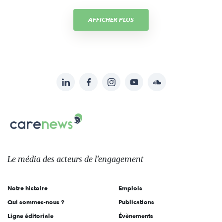
AFFICHER PLUS
LinkedIn
Facebook
Instagram
YouTube
Soundcloud
Suivez-
nous
Carenews,
sur:
Le
média
des
Le média
des acteurs
de l'engagement
acteurs
de
Notre histoire
Emplois
l'engagement
Qui sommes-nous ?
Publications
Ligne éditoriale
Évènements