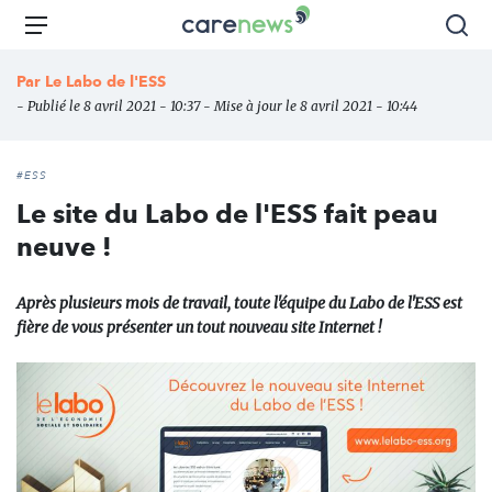
Aller
Carenews,
Menu
Rec
au
Le
contenu
média
Par
Le Labo de l'ESS
principal
des
- Publié le 8 avril 2021 - 10:37 - Mise à jour le 8 avril 2021 - 10:44
acteurs
de
l'engagement
#ESS
Le site du Labo de l'ESS fait peau
neuve !
Après plusieurs mois de travail, toute l'équipe du Labo de l'ESS est
fière de vous présenter un tout nouveau site Internet !