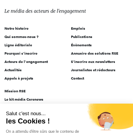
média
des
Le média
des acteurs
de l'engagement
acteurs
de
Notre histoire
Emplois
l'engagement
Qui sommes-nous ?
Publications
Ligne éditoriale
Évènements
Pourquoi s'inscrire
Annuaire des solutions RSE
Acteurs de l'engagement
S'inscrire aux newsletters
Actualités
Journalistes et rédacteurs
Appels à projets
Contact
Mission RSE
Le kit média Carenews
Groupe AEF
Salut c'est nous...
AEF info
les Cookies !
Novethic
On a attendu d'être sûrs que le contenu de
PRODURABLE