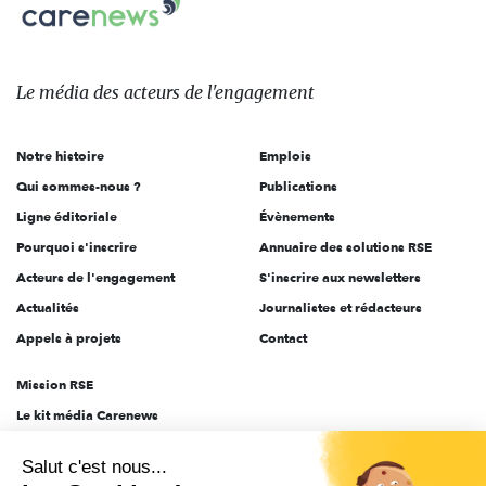
Carenews,
sur:
Le
média
des
Le média
des acteurs
de l'engagement
acteurs
de
Notre histoire
Emplois
l'engagement
Qui sommes-nous ?
Publications
Ligne éditoriale
Évènements
Pourquoi s'inscrire
Annuaire des solutions RSE
Acteurs de l'engagement
S'inscrire aux newsletters
Actualités
Journalistes et rédacteurs
Appels à projets
Contact
Mission RSE
Le kit média Carenews
Groupe AEF
Salut c'est nous...
AEF info