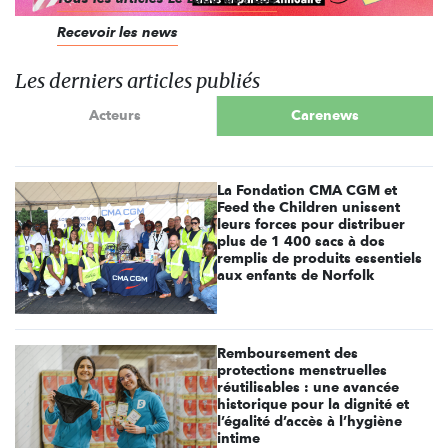
Recevoir les news
Les derniers articles publiés
Acteurs
Carenews
La Fondation CMA CGM et
Feed the Children unissent
leurs forces pour distribuer
plus de 1 400 sacs à dos
remplis de produits essentiels
aux enfants de Norfolk
Remboursement des
protections menstruelles
réutilisables : une avancée
historique pour la dignité et
l’égalité d’accès à l’hygiène
intime