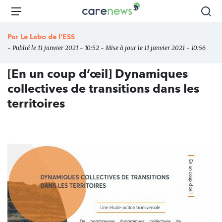
Aller
Carenews,
Menu
Rec
au
Le
contenu
média
Par
Le Labo de l'ESS
principal
des
- Publié le 11 janvier 2021 - 10:52 - Mise à jour le 11 janvier 2021 - 10:56
acteurs
de
[En un coup d’œil] Dynamiques
l'engagement
collectives de transitions dans les
territoires