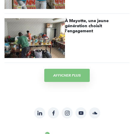
À Mayotte, une jeune
génération choisit
l'engagement
AFFICHER PLUS
LinkedIn
Facebook
Instagram
YouTube
Soundcloud
Suivez-
nous