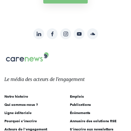
LinkedIn
Facebook
Instagram
YouTube
Soundcloud
Suivez-
nous
Carenews,
sur:
Le
média
des
Le média
des acteurs
de l'engagement
acteurs
de
Notre histoire
Emplois
l'engagement
Qui sommes-nous ?
Publications
Ligne éditoriale
Évènements
Pourquoi s'inscrire
Annuaire des solutions RSE
Acteurs de l'engagement
S'inscrire aux newsletters