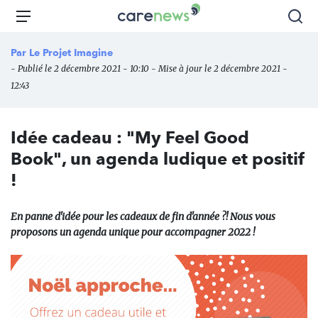
Aller
Carenews,
Menu
Rec
au
Le
contenu
média
Par
Le Projet Imagine
principal
des
- Publié le 2 décembre 2021 - 10:10 - Mise à jour le 2 décembre 2021 -
acteurs
12:43
de
l'engagement
Idée cadeau : "My Feel Good
Book", un agenda ludique et positif
!
En panne d'idée pour les cadeaux de fin d'année ?! Nous vous
proposons un agenda unique pour accompagner 2022 !