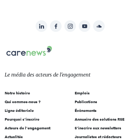
LinkedIn
Facebook
Instagram
YouTube
Soundcloud
Suivez-
nous
Carenews,
sur:
Le
média
des
Le média
des acteurs
de l'engagement
acteurs
de
Notre histoire
Emplois
l'engagement
Qui sommes-nous ?
Publications
Ligne éditoriale
Évènements
Pourquoi s'inscrire
Annuaire des solutions RSE
Acteurs de l'engagement
S'inscrire aux newsletters
Actualités
Journalistes et rédacteurs