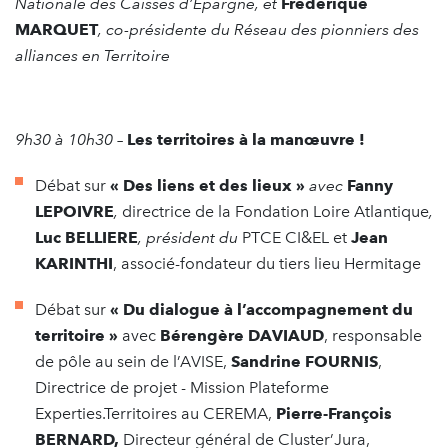
Nationale des Caisses d’Epargne
, et
Frédérique
MARQUET
, co-présidente du
Réseau des pionniers des
alliances en Territoire
9h30 à 10h30
–
Les territoires à la manœuvre !
Débat sur
« Des liens et des lieux »
avec
Fanny
LEPOIVRE
,
directrice de la Fondation Loire Atlantique
,
Luc BELLIERE
, président du
PTCE CI&EL et
Jean
KARINTHI
, associé-fondateur du tiers lieu Hermitage
Débat sur
« Du dialogue à l’accompagnement du
territoire »
avec
Bérengère DAVIAUD
, responsable
de pôle au sein de l’AVISE,
Sandrine FOURNIS
,
Directrice de projet - Mission Plateforme
Experties.Territoires au CEREMA,
Pierre-François
BERNARD,
Directeur général de Cluster’Jura,