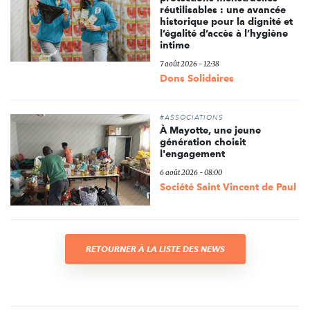
réutilisables : une avancée
historique pour la dignité et
l’égalité d’accès à l’hygiène
intime
7 août 2026 - 12:38
Dons Solidaires
#ASSOCIATIONS
À Mayotte, une jeune
génération choisit
l'engagement
6 août 2026 - 08:00
Société Saint Vincent de Paul
RETOURNER À LA LISTE DES NEWS