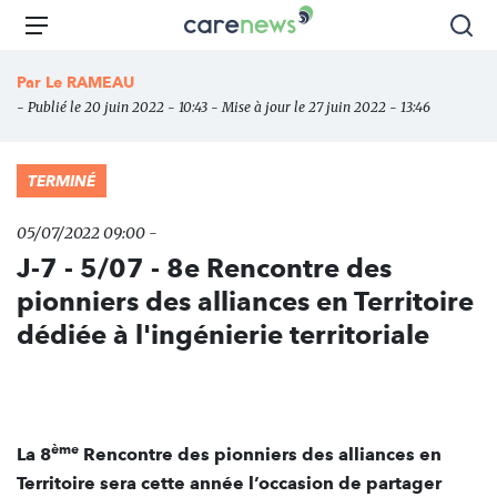
Aller
Carenews,
Menu
Rec
au
Le
contenu
média
Par
Le RAMEAU
principal
des
- Publié le 20 juin 2022 - 10:43 - Mise à jour le 27 juin 2022 - 13:46
acteurs
de
l'engagement
TERMINÉ
05/07/2022 09:00 -
J-7 - 5/07 - 8e Rencontre des
pionniers des alliances en Territoire
dédiée à l'ingénierie territoriale
ème
La 8
Rencontre des pionniers des alliances en
Territoire sera cette année l’occasion de partager