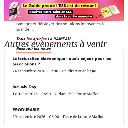
RAMEAU est à la fois un Observatoire national pour
qualifier les enjeux des partenariats, un centre
d’expérimentation pour faire émerger de nouveaux
modèles et un lieu de réflexions prospectives pour
partager et déployer des solutions innovantes à
grande ...
Tous les articles Le RAMEAU
Autres évènements à venir
Recevoir les news
La facturation électronique : quels enjeux pour les
associations ?
24 septembre 2026 - 12:00 - En direct et en ligne
Inclusiv'Day
1 octobre 2026 - 06:30 - 2 Place de la Porte Maillot
PRODURABLE
30 septembre 2026 - 06:00 - Place de la porte Maillot