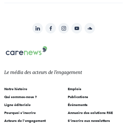
LinkedIn
Facebook
Instagram
YouTube
Soundcloud
Suivez-
nous
Carenews,
sur:
Le
média
des
Le média
des acteurs
de l'engagement
acteurs
de
Notre histoire
Emplois
l'engagement
Qui sommes-nous ?
Publications
Ligne éditoriale
Évènements
Pourquoi s'inscrire
Annuaire des solutions RSE
Acteurs de l'engagement
S'inscrire aux newsletters