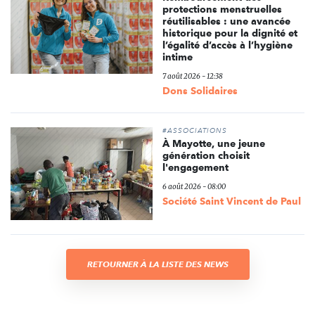
protections menstruelles
réutilisables : une avancée
historique pour la dignité et
l’égalité d’accès à l’hygiène
intime
7 août 2026 - 12:38
Dons Solidaires
#ASSOCIATIONS
À Mayotte, une jeune
génération choisit
l'engagement
6 août 2026 - 08:00
Société Saint Vincent de Paul
RETOURNER À LA LISTE DES NEWS