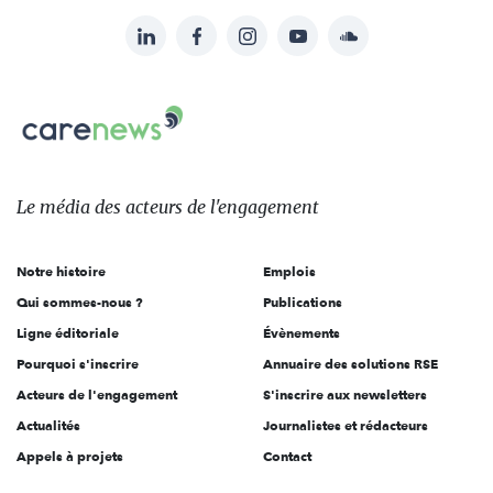
LinkedIn
Facebook
Instagram
YouTube
Soundcloud
Suivez-
nous
Carenews,
sur:
Le
média
des
Le média
des acteurs
de l'engagement
acteurs
de
Notre histoire
Emplois
l'engagement
Qui sommes-nous ?
Publications
Ligne éditoriale
Évènements
Pourquoi s'inscrire
Annuaire des solutions RSE
Acteurs de l'engagement
S'inscrire aux newsletters
Actualités
Journalistes et rédacteurs
Appels à projets
Contact