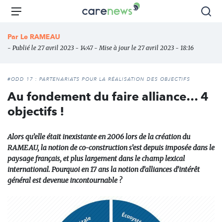
Aller
Carenews,
Menu
Rec
au
Le
contenu
média
Par
Le RAMEAU
principal
des
- Publié le 27 avril 2023 - 14:47 - Mise à jour le 27 avril 2023 - 18:16
acteurs
de
l'engagement
#ODD 17 : PARTENARIATS POUR LA RÉALISATION DES OBJECTIFS
Au fondement du faire alliance… 4
objectifs !
Alors qu’elle était inexistante en 2006 lors de la création du
RAMEAU, la notion de co-construction s’est depuis imposée dans le
paysage français, et plus largement dans le champ lexical
international. Pourquoi en 17 ans la notion d’alliances d’intérêt
général est devenue incontournable ?