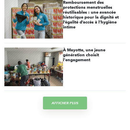
Remboursement des
protections menstruelles
réutilisables : une avancée
historique pour la dignité et
l’égalité d’accès à l’hygiène
intime
À Mayotte, une jeune
génération choisit
l'engagement
AFFICHER PLUS