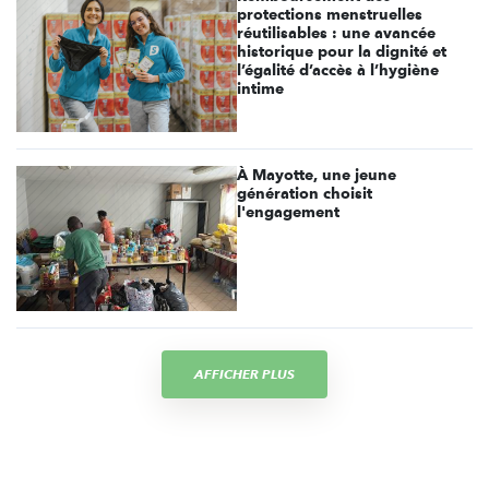
protections menstruelles
réutilisables : une avancée
historique pour la dignité et
l’égalité d’accès à l’hygiène
intime
À Mayotte, une jeune
génération choisit
l'engagement
AFFICHER PLUS