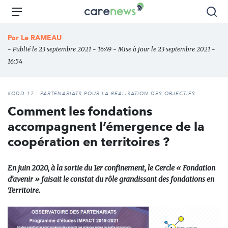
Aller
Carenews,
Menu
Rec
au
Le
contenu
média
Par
Le RAMEAU
principal
des
- Publié le 23 septembre 2021 - 16:49 - Mise à jour le 23 septembre 2021 -
acteurs
16:54
de
l'engagement
#ODD 17 : PARTENARIATS POUR LA RÉALISATION DES OBJECTIFS
Comment les fondations
accompagnent l’émergence de la
coopération en territoires ?
En juin 2020, à la sortie du 1er confinement, le Cercle « Fondation
d’avenir » faisait le constat du rôle grandissant des fondations en
Territoire.