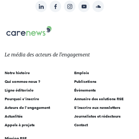
LinkedIn
Facebook
Instagram
YouTube
Soundcloud
Suivez-
nous
Carenews,
sur:
Le
média
des
Le média
des acteurs
de l'engagement
acteurs
de
Notre histoire
Emplois
l'engagement
Qui sommes-nous ?
Publications
Ligne éditoriale
Évènements
Pourquoi s'inscrire
Annuaire des solutions RSE
Acteurs de l'engagement
S'inscrire aux newsletters
Actualités
Journalistes et rédacteurs
Appels à projets
Contact
Mission RSE