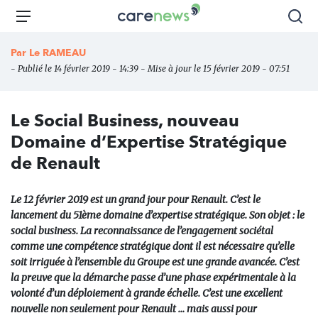
Aller
Carenews,
Menu
Rec
au
Le
contenu
média
Par
Le RAMEAU
principal
des
- Publié le 14 février 2019 - 14:39 - Mise à jour le 15 février 2019 - 07:51
acteurs
de
l'engagement
Le Social Business, nouveau
Domaine d’Expertise Stratégique
de Renault
Le 12 février 2019 est un grand jour pour Renault. C’est le
lancement du 51ème domaine d’expertise stratégique. Son objet : le
social business. La reconnaissance de l’engagement sociétal
comme une compétence stratégique dont il est nécessaire qu’elle
soit irriguée à l’ensemble du Groupe est une grande avancée. C’est
la preuve que la démarche passe d’une phase expérimentale à la
volonté d’un déploiement à grande échelle. C’est une excellent
nouvelle non seulement pour Renault … mais aussi pour