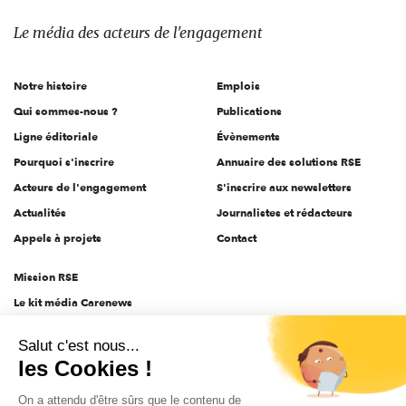
média
des
Le média
des acteurs
de l'engagement
acteurs
de
Notre histoire
Emplois
l'engagement
Qui sommes-nous ?
Publications
Ligne éditoriale
Évènements
Pourquoi s'inscrire
Annuaire des solutions RSE
Acteurs de l'engagement
S'inscrire aux newsletters
Actualités
Journalistes et rédacteurs
Appels à projets
Contact
Mission RSE
Le kit média Carenews
Groupe AEF
Salut c'est nous...
AEF info
les Cookies !
Novethic
On a attendu d'être sûrs que le contenu de
PRODURABLE