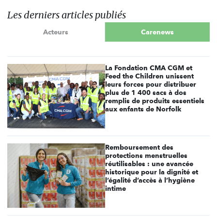
Les derniers articles publiés
Acteurs
Carenews
La Fondation CMA CGM et
Feed the Children unissent
leurs forces pour distribuer
plus de 1 400 sacs à dos
remplis de produits essentiels
aux enfants de Norfolk
Remboursement des
protections menstruelles
réutilisables : une avancée
historique pour la dignité et
l’égalité d’accès à l’hygiène
intime