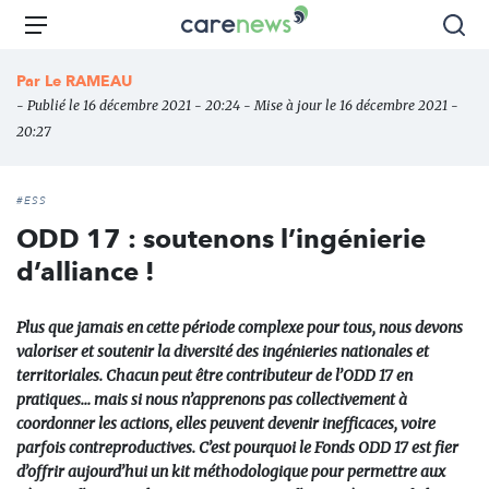
Aller
Carenews,
Menu
Rec
au
Le
contenu
média
Par
Le RAMEAU
principal
des
- Publié le 16 décembre 2021 - 20:24 - Mise à jour le 16 décembre 2021 -
acteurs
20:27
de
l'engagement
#ESS
ODD 17 : soutenons l’ingénierie
d’alliance !
Plus que jamais en cette période complexe pour tous, nous devons
valoriser et soutenir la diversité des ingénieries nationales et
territoriales. Chacun peut être contributeur de l’ODD 17 en
pratiques… mais si nous n’apprenons pas collectivement à
coordonner les actions, elles peuvent devenir inefficaces, voire
parfois contreproductives. C’est pourquoi le Fonds ODD 17 est fier
d’offrir aujourd’hui un kit méthodologique pour permettre aux