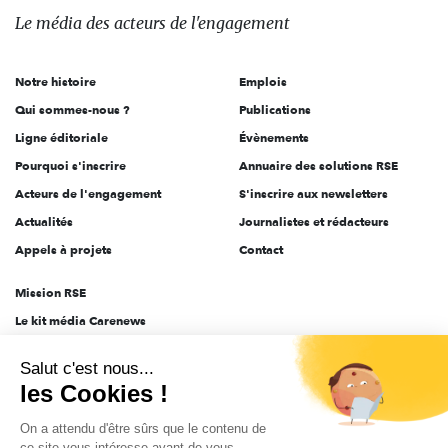
des
Le média
des acteurs
de l'engagement
acteurs
de
Notre histoire
Emplois
l'engagement
Qui sommes-nous ?
Publications
Ligne éditoriale
Évènements
Pourquoi s'inscrire
Annuaire des solutions RSE
Acteurs de l'engagement
S'inscrire aux newsletters
Actualités
Journalistes et rédacteurs
Appels à projets
Contact
Mission RSE
Le kit média Carenews
Groupe AEF
Salut c'est nous...
AEF info
les Cookies !
Novethic
On a attendu d'être sûrs que le contenu de
PRODURABLE
ce site vous intéresse avant de vous