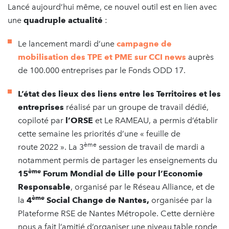
Lancé aujourd’hui même, ce nouvel outil est en lien avec
une
quadruple actualité
:
Le lancement mardi d’une
campagne de
mobilisation des TPE et PME sur CCI news
auprès
de 100.000 entreprises par le Fonds ODD 17.
L’état des lieux des liens entre les Territoires et les
entreprises
réalisé par un groupe de travail dédié,
copiloté par
l’ORSE
et Le RAMEAU, a permis d’établir
cette semaine les priorités d’une « feuille de
ème
route 2022 ». La 3
session de travail de mardi a
notamment permis de partager les enseignements du
ème
15
Forum Mondial de Lille pour l’Economie
Responsable
, organisé par le Réseau Alliance, et de
ème
la
4
Social Change de Nantes,
organisée par la
Plateforme RSE de Nantes Métropole. Cette dernière
nous a fait l’amitié d’organiser une niveau table ronde