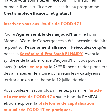
17 »
. Si vous souhaitez en recevoir l’information en
primeur, il vous suffit de vous inscrire au programme.
C’est simple, efficace… et gratuit !
Inscrivez-vous aux Jeudis de l'ODD 17 !
Pour
« Agir ensemble dès aujourd’hui »
, le Forum
Mondial 3Zero de Convergences a été l’occasion de faire
le point sur
l’économie d’alliance
. (Ré)écoutez ce qu’en
pense la
Secrétaire d’Etat Sarah El HAIRY
. Avant la
synthèse de la table ronde d’aujourd’hui, vous pouvez
ème
aussi (re)vivre
en replay
la 7
Rencontre des pionniers
des alliances en Territoire qui a réuni les « catalyseurs
territoriaux » sur ce thème le 12 juillet dernier.
Vous voulez en savoir plus, n’hésitez pas à lire
l’article
« La rentrée de l’ODD 17 »
sur le blog du RAMEAU,
et/ou à explorer la
plateforme de capitalisation
mutualisée l’ODD 17 en pratiques.