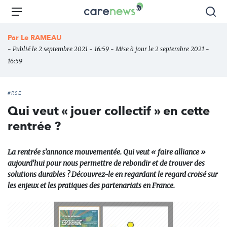
Aller
Carenews,
Menu
Rec
au
Le
contenu
média
Par
Le RAMEAU
principal
des
- Publié le 2 septembre 2021 - 16:59 - Mise à jour le 2 septembre 2021 -
acteurs
16:59
de
l'engagement
#RSE
Qui veut « jouer collectif » en cette
rentrée ?
La rentrée s’annonce mouvementée. Qui veut « faire alliance »
aujourd’hui pour nous permettre de rebondir et de trouver des
solutions durables ? Découvrez-le en regardant le regard croisé sur
les enjeux et les pratiques des partenariats en France.