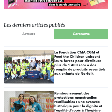
Les derniers articles publiés
Acteurs
Carenews
La Fondation CMA CGM et
Feed the Children unissent
leurs forces pour distribuer
plus de 1 400 sacs à dos
remplis de produits essentiels
aux enfants de Norfolk
Remboursement des
protections menstruelles
réutilisables : une avancée
historique pour la dignité et
l’égalité d’accès à l’hygiène