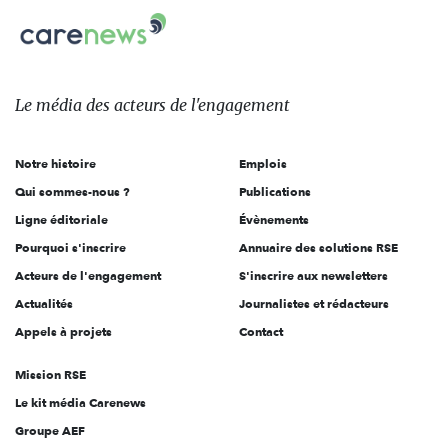
Carenews,
sur:
Le
média
des
Le média
des acteurs
de l'engagement
acteurs
de
Notre histoire
Emplois
l'engagement
Qui sommes-nous ?
Publications
Ligne éditoriale
Évènements
Pourquoi s'inscrire
Annuaire des solutions RSE
Acteurs de l'engagement
S'inscrire aux newsletters
Actualités
Journalistes et rédacteurs
Appels à projets
Contact
Mission RSE
Le kit média Carenews
Groupe AEF