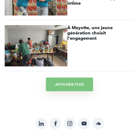
intime
À Mayotte, une jeune
génération choisit
l'engagement
AFFICHER PLUS
LinkedIn
Facebook
Instagram
YouTube
Soundcloud
Suivez-
nous