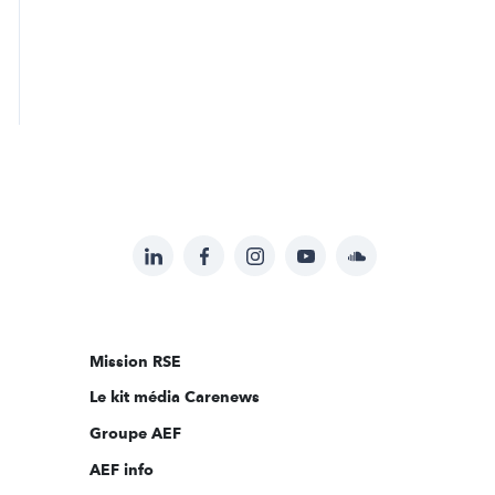
LinkedIn
Facebook
Instagram
YouTube
Soundcloud
Suivez-
nous
sur:
Mission RSE
Le kit média Carenews
Groupe AEF
AEF info