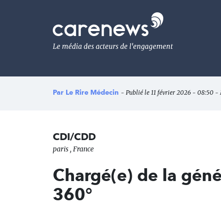
Aller
au
Carenews,
contenu
Le
principal
média
des
acteurs
de
l'engagement
Par
Le Rire Médecin
- Publié le 11 février 2026 - 08:50 - 
CDI/CDD
paris , France
Chargé(e) de la géné
360°