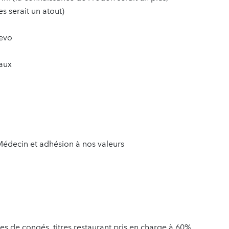
 serait un atout)
revo
taux
 Médecin et adhésion à nos valeurs
es de congés, titres restaurant pris en charge à 60%,