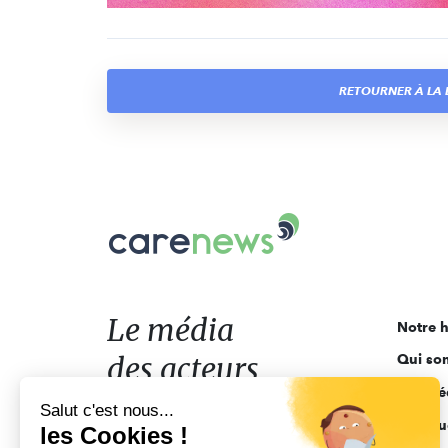
RETOURNER À LA L
Carenews,
Le
média
des
acteurs
Le média
Notre h
de
des acteurs
Qui so
l'engagement
Ligne é
de l'engagement
Salut c'est nous...
Pourquo
les Cookies !