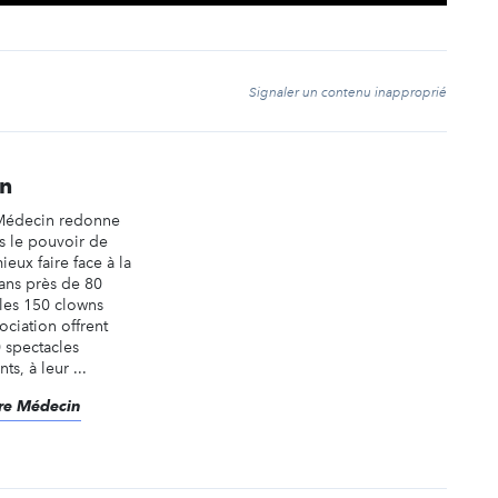
t
Signaler un contenu inapproprié
in
 Médecin redonne
és le pouvoir de
ieux faire face à la
ans près de 80
 les 150 clowns
ociation offrent
 spectacles
s, à leur ...
Rire Médecin