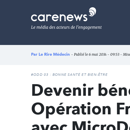
Aller
au
Carenews,
contenu
Le
principal
média
des
acteurs
de
l'engagement
Par
Le Rire Médecin
- Publié le 6 mai 2014 - 09:53 - Mise
#ODD 03 : BONNE SANTÉ ET BIEN-ÊTRE
Devenir bén
Opération F
avec Micro