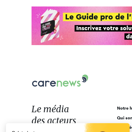
Carenews,
Le
média
des
acteurs
Le média
Notre h
de
des acteurs
Qui so
l'engagement
Ligne é