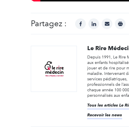
Partagez :
facebook
linkedin
mail
prin
Le Rire Médec
Depuis 1991, Le Rire
aux enfants hospitalis
jouer et de rire pour m
maladie. Intervenant d
services pédiatriques,
professionnels de l’ass
chaque année 100 000
personnalisés aux enfant
Tous les articles Le 
Recevoir les news