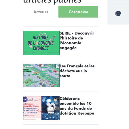
Acteurs
Carenews
SÉRIE - Découvrir
l'histoire de
l'économie
engagée
Les Français et les
déchets sur la
route
Célébrons
ensemble les 10
ans du Fonds de
dotation Kerpape