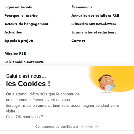
Ligne éditoriale
Évènements
Pourquoi s'inscrire
Annuaire des solutions RSE
Acteurs de l'engagement
S'inscrire aux newsletters
Actualités
Journalistes et rédacteurs
Appels à projets
Contact
Mission RSE
Le kit média Carenews
Groupe AEF
Salut c'est nous...
AEF info
les Cookies !
Novethic
On a attendu d'être sûrs que le contenu de
PRODURABLE
ce site vous intéresse avant de vous
Inclusiv Day
déranger, mais on aimerait bien vous accompagner pendant votre
visite...
C'est OK pour vous ?
CGV
Données personnelles
Mentions légales
2025-2026 Tout droits réservés
Consentements certifiés par