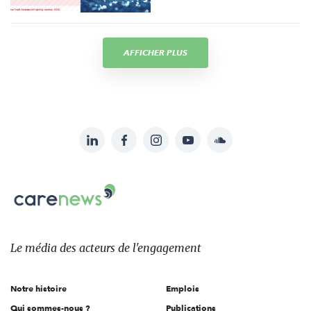
AFFICHER PLUS
LinkedIn
Facebook
Instagram
YouTube
Soundcloud
Suivez-
nous
Carenews,
sur:
Le
média
des
Le média
des acteurs
de l'engagement
acteurs
de
Notre histoire
Emplois
l'engagement
Qui sommes-nous ?
Publications