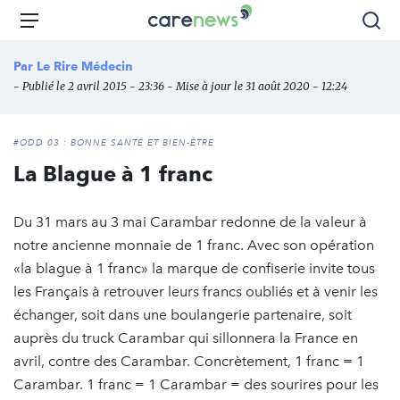
Aller
Carenews,
Menu
Rec
au
Le
contenu
média
Par
Le Rire Médecin
principal
des
- Publié le 2 avril 2015 - 23:36 - Mise à jour le 31 août 2020 - 12:24
acteurs
de
l'engagement
#ODD 03 : BONNE SANTÉ ET BIEN-ÊTRE
La Blague à 1 franc
Du 31 mars au 3 mai Carambar redonne de la valeur à
notre ancienne monnaie de 1 franc. Avec son opération
«la blague à 1 franc» la marque de confiserie invite tous
les Français à retrouver leurs francs oubliés et à venir les
échanger, soit dans une boulangerie partenaire, soit
auprès du truck Carambar qui sillonnera la France en
avril, contre des Carambar. Concrètement, 1 franc = 1
Carambar. 1 franc = 1 Carambar = des sourires pour les