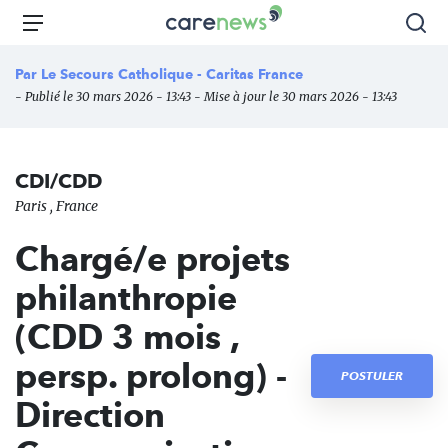
Aller
Carenews,
Menu
Rec
au
Le
contenu
média
Par
Le Secours Catholique - Caritas France
principal
des
- Publié le 30 mars 2026 - 13:43 - Mise à jour le 30 mars 2026 - 13:43
acteurs
de
l'engagement
CDI/CDD
Paris , France
Chargé/e projets
philanthropie
(CDD 3 mois ,
persp. prolong) -
POSTULER
Direction