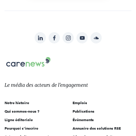
LinkedIn
Facebook
Instagram
YouTube
Soundcloud
Suivez-
nous
Carenews,
sur:
Le
média
des
Le média
des acteurs
de l'engagement
acteurs
de
Notre histoire
Emplois
l'engagement
Qui sommes-nous ?
Publications
Ligne éditoriale
Évènements
Pourquoi s'inscrire
Annuaire des solutions RSE