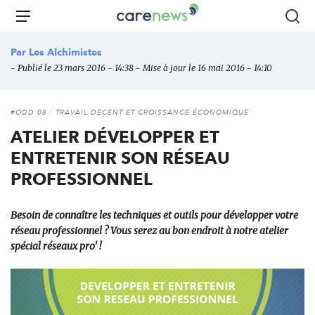
Aller
Carenews,
Menu
Rec
au
Le
contenu
média
Par
Les Alchimistes
principal
des
- Publié le 23 mars 2016 - 14:38 - Mise à jour le 16 mai 2016 - 14:10
acteurs
de
l'engagement
#ODD 08 : TRAVAIL DÉCENT ET CROISSANCE ÉCONOMIQUE
ATELIER DÉVELOPPER ET
ENTRETENIR SON RÉSEAU
PROFESSIONNEL
Besoin de connaître les techniques et outils pour développer votre
réseau professionnel ? Vous serez au bon endroit à notre atelier
spécial réseaux pro' !