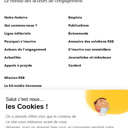
Le média
des acteurs
de l'engagement
acteurs
de
Notre histoire
Emplois
l'engagement
Qui sommes-nous ?
Publications
Ligne éditoriale
Évènements
Pourquoi s'inscrire
Annuaire des solutions RSE
Acteurs de l'engagement
S'inscrire aux newsletters
Actualités
Journalistes et rédacteurs
Appels à projets
Contact
Mission RSE
Le kit média Carenews
Groupe AEF
Salut c'est nous...
AEF info
les Cookies !
Novethic
On a attendu d'être sûrs que le contenu de
PRODURABLE
ce site vous intéresse avant de vous
Inclusiv Day
déranger, mais on aimerait bien vous accompagner pendant votre