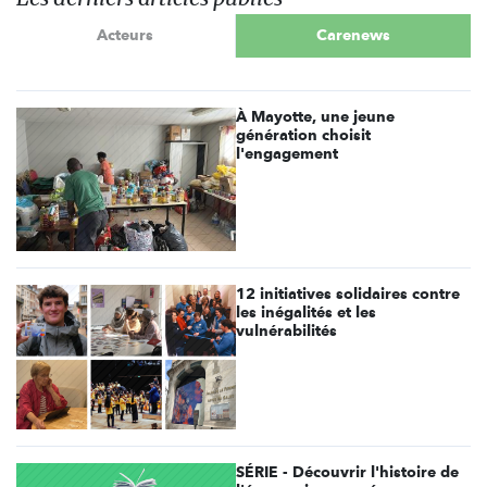
Acteurs
Carenews
À Mayotte, une jeune
génération choisit
l'engagement
12 initiatives solidaires contre
les inégalités et les
vulnérabilités
SÉRIE - Découvrir l'histoire de