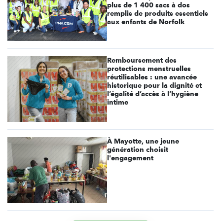
plus de 1 400 sacs à dos
remplis de produits essentiels
aux enfants de Norfolk
Remboursement des
protections menstruelles
réutilisables : une avancée
historique pour la dignité et
l’égalité d’accès à l’hygiène
intime
À Mayotte, une jeune
génération choisit
l'engagement