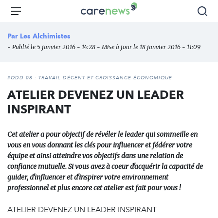
Aller
Carenews,
Menu
Rec
au
Le
contenu
média
Par
Les Alchimistes
principal
des
- Publié le 5 janvier 2016 - 14:28 - Mise à jour le 18 janvier 2016 - 11:09
acteurs
de
l'engagement
#ODD 08 : TRAVAIL DÉCENT ET CROISSANCE ÉCONOMIQUE
ATELIER DEVENEZ UN LEADER
INSPIRANT
Cet atelier a pour objectif de révéler le leader qui sommeille en
vous en vous donnant les clés pour influencer et fédérer votre
équipe et ainsi atteindre vos objectifs dans une relation de
confiance mutuelle. Si vous avez à coeur d'acquérir la capacité de
guider, d'influencer et d'inspirer votre environnement
professionnel et plus encore cet atelier est fait pour vous !
ATELIER DEVENEZ UN LEADER INSPIRANT