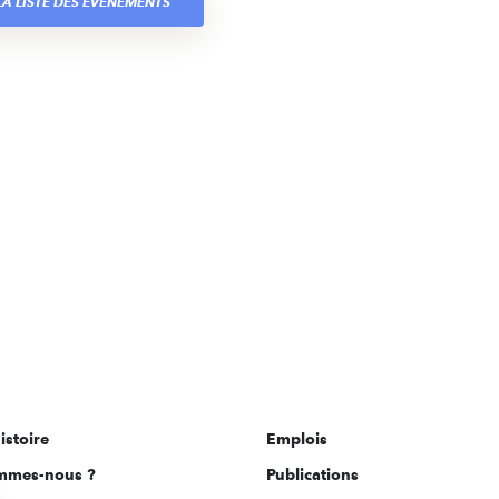
A LISTE DES ÉVÈNEMENTS
istoire
Emplois
mmes-nous ?
Publications