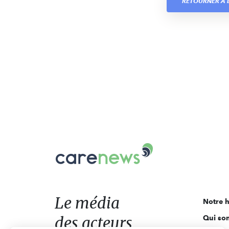
RETOURNER À L
Carenews,
Le
média
des
acteurs
Le média
Notre h
de
des acteurs
Qui so
l'engagement