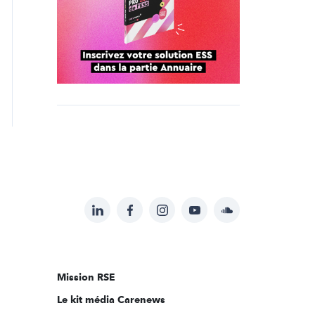
LinkedIn
Facebook
Instagram
YouTube
Soundcloud
Suivez-
nous
sur:
Mission RSE
Le kit média Carenews