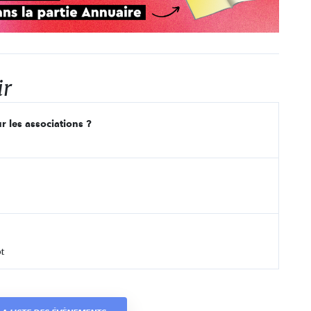
ir
r les associations ?
t