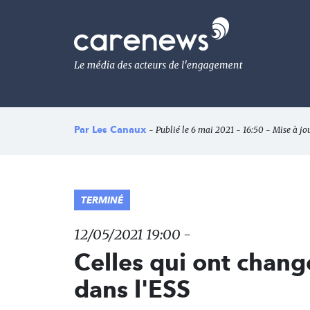
Aller
au
Carenews,
contenu
Le
principal
média
des
acteurs
de
l'engagement
Par
Les Canaux
- Publié le 6 mai 2021 - 16:50 - Mise à jo
TERMINÉ
12/05/2021 19:00 -
Celles qui ont chang
dans l'ESS