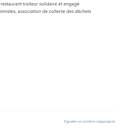
estaurant traiteur solidaire et engagé
himistes, association de collecte des déchets
t
Signaler un contenu inapproprié