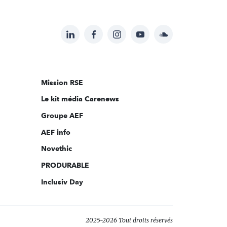
LinkedIn
Facebook
Instagram
YouTube
Soundcloud
Suivez-
nous
sur:
Mission RSE
Le kit média Carenews
Groupe AEF
AEF info
Novethic
PRODURABLE
Inclusiv Day
2025-2026 Tout droits réservés