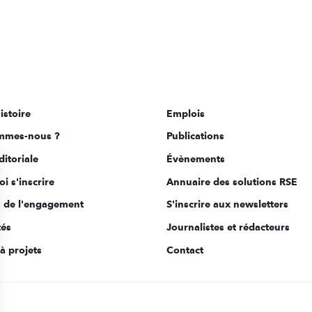
istoire
Emplois
mmes-nous ?
Publications
ditoriale
Évènements
i s'inscrire
Annuaire des solutions RSE
s de l'engagement
S'inscrire aux newsletters
tés
Journalistes et rédacteurs
à projets
Contact