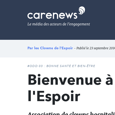
Aller
au
Carenews,
contenu
Le
principal
média
des
acteurs
de
l'engagement
Par
les Clowns de l'Espoir
- Publié le 23 septembre 2014 
#ODD 03 : BONNE SANTÉ ET BIEN-ÊTRE
Bienvenue à
l'Espoir