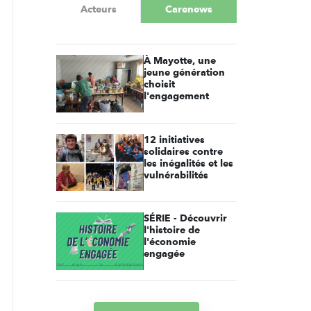
Acteurs
Carenews
À Mayotte, une
jeune génération
choisit
l'engagement
12 initiatives
solidaires contre
les inégalités et les
vulnérabilités
SÉRIE - Découvrir
l'histoire de
l'économie
engagée