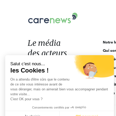
Carenews,
Le
média
des
acteurs
Le média
Notre h
de
des acteurs
Qui so
l'engagement
Ligne é
de l'engagement
Salut c'est nous...
Pourquo
les Cookies !
Acteur
On a attendu d'être sûrs que le contenu
de ce site vous intéresse avant de
Actuali
vous déranger, mais on aimerait bien vous accompagner pendant
Appels 
votre visite...
C'est OK pour vous ?
Consentements certifiés par
CGV
Données personnelles
Mentions légales