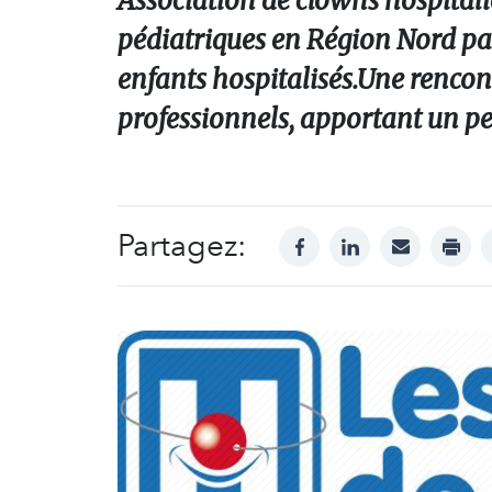
Association de clowns hospitali
pédiatriques en Région Nord pas
enfants hospitalisés.Une rencon
professionnels, apportant un pe
Partagez:
facebook
linkedin
mail
print