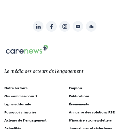
LinkedIn
Facebook
Instagram
YouTube
Soundcloud
Suivez-
nous
Carenews,
sur:
Le
média
des
Le média
des acteurs
de l'engagement
acteurs
de
Notre histoire
Emplois
l'engagement
Qui sommes-nous ?
Publications
Ligne éditoriale
Évènements
Pourquoi s'inscrire
Annuaire des solutions RSE
Acteurs de l'engagement
S'inscrire aux newsletters
Actualités
Journalistes et rédacteurs