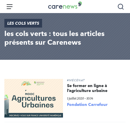
Aller
Carenews,
Menu
Rec
au
Le
contenu
média
LES COLS VERTS
principal
des
les cols verts : tous les articles
acteurs
de
présents sur Carenews
l'engagement
#MÉCÉNAT
Se former en ligne à
l’agriculture urbaine
1 juillet 2020 - 10:34
Fondation Carrefour