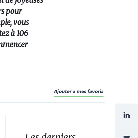
t de joyeuses
rs pour
ple, vous
tez à 106
commencer
Ajouter à mes favoris
Les derniers