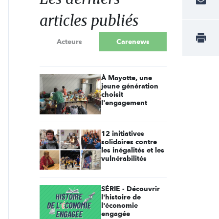
articles publiés
Acteurs
Carenews
À Mayotte, une
jeune génération
choisit
l'engagement
12 initiatives
solidaires contre
les inégalités et les
vulnérabilités
SÉRIE - Découvrir
l'histoire de
l'économie
engagée