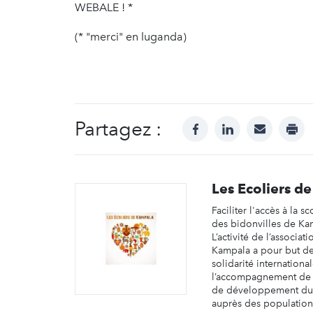
WEBALE ! *
(* "merci" en luganda)
Partagez :
facebook
linkedin
mail
prin
Les Ecoliers d
Faciliter l'accès à la s
des bidonvilles de Ka
L’activité de l’associat
Kampala a pour but d
solidarité internationa
l’accompagnement de p
de développement du
auprès des populations