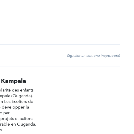
t
Signaler un contenu inapproprié
e Kampala
colarité des enfants
mpala (Ouganda).
ion Les Ecoliers de
e développer la
le par
rojets et actions
rable en Ouganda,
 ...