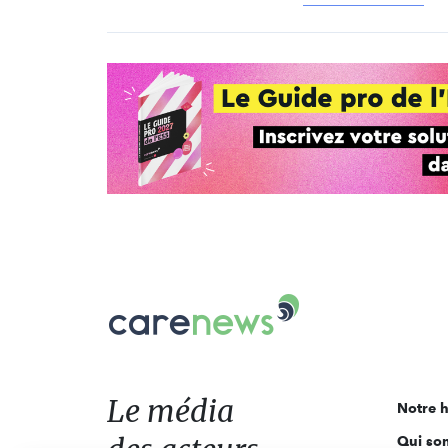
Carenews,
Le
média
des
acteurs
Le média
Notre h
de
Qui so