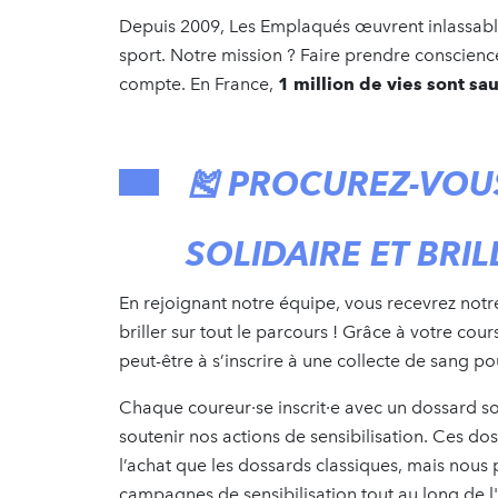
Depuis 2009, Les Emplaqués œuvrent inlassabl
sport. Notre mission ? Faire prendre conscien
compte. En France,
1 million de vies sont s
🎽 PROCUREZ-VOU
SOLIDAIRE ET BRIL
En rejoignant notre équipe, vous recevrez no
briller sur tout le parcours ! Grâce à votre cou
peut-être à s’inscrire à une collecte de sang po
Chaque coureur·se inscrit·e avec un dossard s
soutenir nos actions de sensibilisation. Ces d
l’achat que les dossards classiques, mais nous 
campagnes de sensibilisation tout au long de l