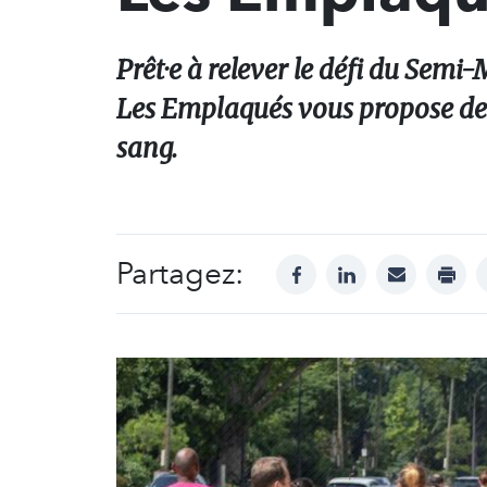
Prêt·e à relever le défi du Sem
Les Emplaqués vous propose de d
sang.
Partagez:
facebook
linkedin
mail
print