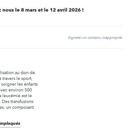
c nous le 8 mars et le 12 avril 2026 !
t
Signaler un contenu inapproprié
lisation au don de
 travers le sport,
soigner les enfants
Avec environ 500
a leucémie est le
. Des transfusions
tes, un composant
 Emplaqués