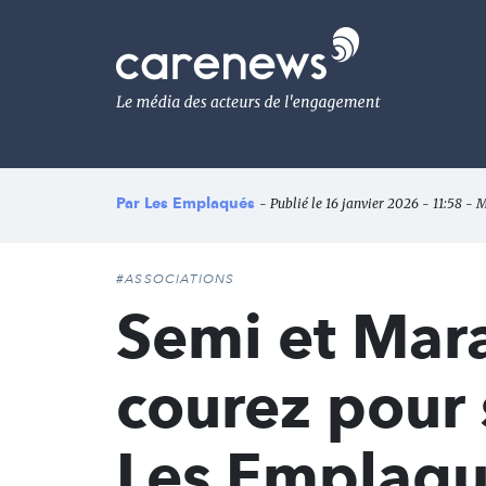
Aller
au
Carenews,
contenu
Le
principal
média
des
acteurs
de
l'engagement
Par
Les Emplaqués
- Publié le 16 janvier 2026 - 11:58 - M
#ASSOCIATIONS
Semi et Mara
courez pour 
Les Emplaqué