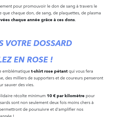
ement pour promouvoir le don de sang à travers le
ce que chaque don, de sang, de plaquettes, de plasma
auvées chaque année grâce à ces dons
.
S VOTRE DOSSARD
LEZ EN ROSE !
tre emblématique
t-shirt rose pétant
qui vous fera
rse, des milliers de supporters et de coureurs penseront
ur sauver des vies.
olidaire récolte minimum
10 € par kilomètre
pour
ossards sont non seulement deux fois moins chers à
permettront de poursuivre et d'amplifier nos
'année !