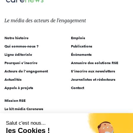
Le
média
des
Le média
des acteurs
de l'engagement
acteurs
de
Notre histoire
Emplois
l'engagement
Qui sommes-nous ?
Publications
Ligne éditoriale
Évènements
Pourquoi s'inscrire
Annuaire des solutions RSE
Acteurs de l'engagement
S'inscrire aux newsletters
Actualités
Journalistes et rédacteurs
Appels à projets
Contact
Mission RSE
Le kit média Carenews
Groupe AEF
Salut c'est nous...
AEF info
les Cookies !